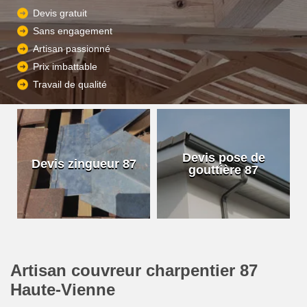
Devis gratuit
Sans engagement
Artisan passionné
Prix imbattable
Travail de qualité
Devis pose de
Devis fuit
ingueur 87
gouttière 87
toiture 
Artisan couvreur charpentier 87
Haute-Vienne