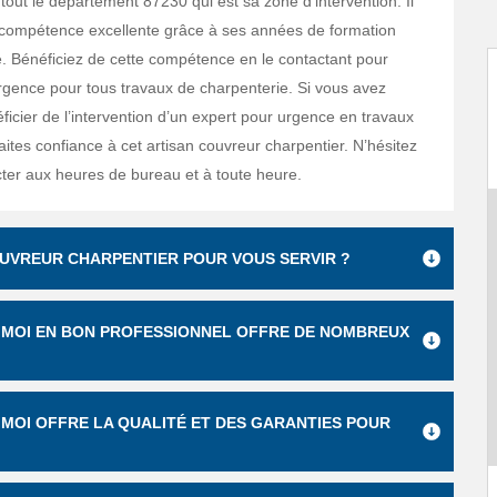
tout le département 87230 qui est sa zone d’intervention. Il
compétence excellente grâce à ses années de formation
e. Bénéficiez de cette compétence en le contactant pour
urgence pour tous travaux de charpenterie. Si vous avez
ficier de l’intervention d’un expert pour urgence en travaux
ites confiance à cet artisan couvreur charpentier. N’hésitez
cter aux heures de bureau et à toute heure.
OUVREUR CHARPENTIER POUR VOUS SERVIR ?
S MOI EN BON PROFESSIONNEL OFFRE DE NOMBREUX
 MOI OFFRE LA QUALITÉ ET DES GARANTIES POUR