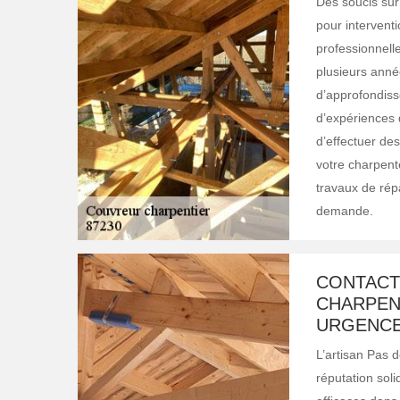
Des soucis su
pour intervent
professionnelle
plusieurs anné
d’approfondis
d’expériences 
d’effectuer de
votre charpente
travaux de répa
demande.
CONTACT
CHARPENT
URGENCE
L’artisan Pas 
réputation soli