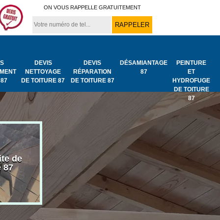
ON VOUS RAPPELLE GRATUITEMENT
IS
DEVIS
DEVIS
DÉSAMIANTAGE
PEINTURE
MENT
NETTOYAGE
RÉPARATION
87
ET
 87
DE TOITURE 87
DE TOITURE 87
HYDROFUGE
DE TOITURE
87
ite de
Bâchage de toiture
Urgence fuit
e 87
87
toiture 87