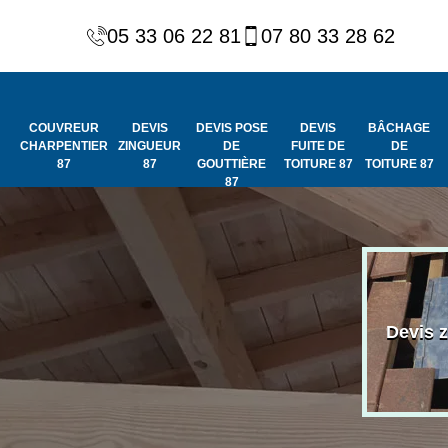
05 33 06 22 81
07 80 33 28 62
COUVREUR
DEVIS
DEVIS POSE
DEVIS
BÂCHAGE
CHARPENTIER
ZINGUEUR
DE
FUITE DE
DE
87
87
GOUTTIÈRE
TOITURE 87
TOITURE 87
87
Peinture et
Couvreur
ydrofuge de
Devis 
charpentier 87
toiture 87