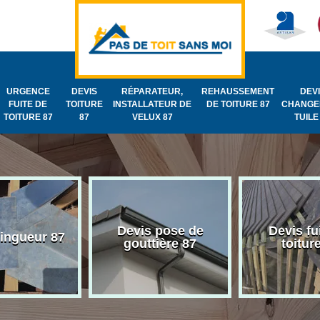
URGENCE
DEVIS
RÉPARATEUR,
REHAUSSEMENT
DEV
FUITE DE
TOITURE
INSTALLATEUR DE
DE TOITURE 87
CHANGE
TOITURE 87
87
VELUX 87
TUILE
Devis pose de
Devis fu
zingueur 87
gouttière 87
toitur