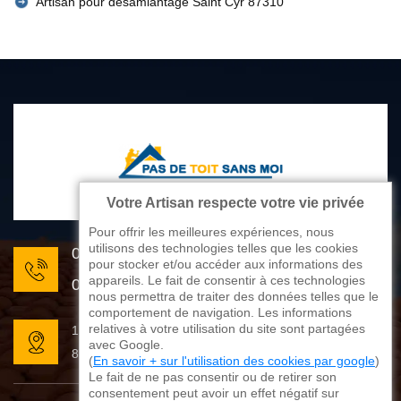
Artisan pour désamiantage Saint Cyr 87310
Votre Artisan respecte votre vie privée
Pour offrir les meilleures expériences, nous
utilisons des technologies telles que les cookies
05 33 06 22 81
pour stocker et/ou accéder aux informations des
appareils. Le fait de consentir à ces technologies
07 80 33 28 62
nous permettra de traiter des données telles que le
comportement de navigation. Les informations
relatives à votre utilisation du site sont partagées
176 avenue de Limoges
avec Google.
87270 Couzeix
(
En savoir + sur l'utilisation des cookies par google
)
Le fait de ne pas consentir ou de retirer son
consentement peut avoir un effet négatif sur