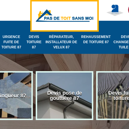
URGENCE
DEVIS
RÉPARATEUR,
REHAUSSEMENT
DEV
FUITE DE
TOITURE
INSTALLATEUR DE
DE TOITURE 87
CHANGE
TOITURE 87
87
VELUX 87
TUILE
Devis pose de
Devis fu
zingueur 87
gouttière 87
toitur