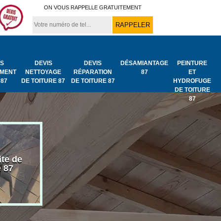
ON VOUS RAPPELLE GRATUITEMENT
IS
DEVIS
DEVIS
DÉSAMIANTAGE
PEINTURE
MENT
NETTOYAGE
RÉPARATION
87
ET
 87
DE TOITURE 87
DE TOITURE 87
HYDROFUGE
DE TOITURE
87
ite de
Bâchage de toiture
Urgence fuit
e 87
87
toiture 87