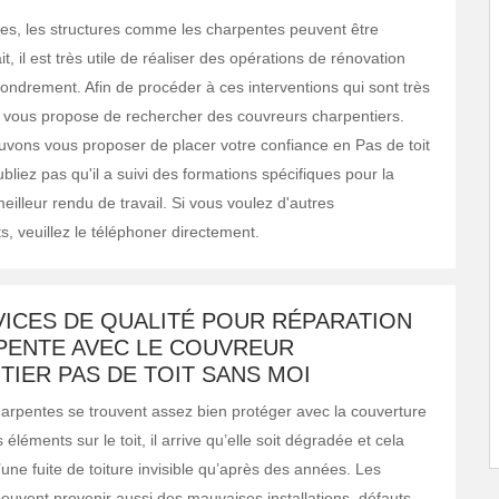
ées, les structures comme les charpentes peuvent être
it, il est très utile de réaliser des opérations de rénovation
ffondrement. Afin de procéder à ces interventions qui sont très
 vous propose de rechercher des couvreurs charpentiers.
vons vous proposer de placer votre confiance en Pas de toit
bliez pas qu'il a suivi des formations spécifiques pour la
eilleur rendu de travail. Si vous voulez d'autres
, veuillez le téléphoner directement.
VICES DE QUALITÉ POUR RÉPARATION
PENTE AVEC LE COUVREUR
IER PAS DE TOIT SANS MOI
arpentes se trouvent assez bien protéger avec la couverture
s éléments sur le toit, il arrive qu’elle soit dégradée et cela
’une fuite de toiture invisible qu’après des années. Les
euvent provenir aussi des mauvaises installations, défauts