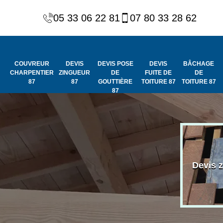
05 33 06 22 81
07 80 33 28 62
COUVREUR
DEVIS
DEVIS POSE
DEVIS
BÂCHAGE
CHARPENTIER
ZINGUEUR
DE
FUITE DE
DE
87
87
GOUTTIÈRE
TOITURE 87
TOITURE 87
87
Peinture et
Couvreur
ydrofuge de
Devis 
charpentier 87
toiture 87