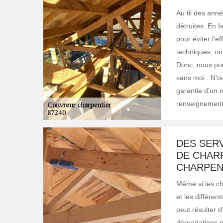
Au fil des ann
détruites. En fa
pour éviter l'e
techniques, on
Donc, nous pou
sans moi . N'ou
garantie d'un m
renseignements
DES SER
DE CHAR
CHARPENT
Même si les ch
et les différent
peut résulter d
dégradations p