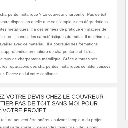
charpente métallique ? Le couvreur charpentier Pas de toit
votre disposition quelle que soit l’ampleur des dégradations
tes métalliques. Il a des années de pratique en matière de
lique. Il connait les caractéristiques du métal. Il maitrise les
vailler avec ce matériau. Il a poursuivi des formations
s approfondies en matière de charpenterie et il s’est
travaux de charpenterie métallique. Grâce à toutes ses
 les réparations des charpentes métalliques semblent aisées
r. Placez en lui votre confiance.
Z VOTRE DEVIS CHEZ LE COUVREUR
IER PAS DE TOIT SANS MOI POUR
R VOTRE PROJET
 toiture peuvent être onéreux suivant l’ampleur du projet.
e soit cette ampleur, demandez toujours un devis pour