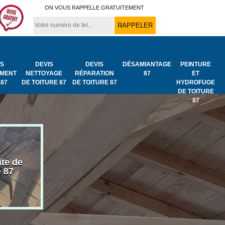
ON VOUS RAPPELLE GRATUITEMENT
IS
DEVIS
DEVIS
DÉSAMIANTAGE
PEINTURE
MENT
NETTOYAGE
RÉPARATION
87
ET
 87
DE TOITURE 87
DE TOITURE 87
HYDROFUGE
DE TOITURE
87
ite de
Bâchage de toiture
Urgence fuit
e 87
87
toiture 87