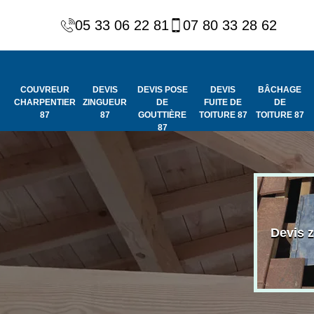
05 33 06 22 81
07 80 33 28 62
COUVREUR
DEVIS
DEVIS POSE
DEVIS
BÂCHAGE
CHARPENTIER
ZINGUEUR
DE
FUITE DE
DE
87
87
GOUTTIÈRE
TOITURE 87
TOITURE 87
87
Peinture et
Couvreur
ydrofuge de
Devis 
charpentier 87
toiture 87