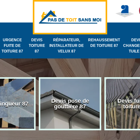
URGENCE
DEVIS
RÉPARATEUR,
REHAUSSEMENT
DEV
FUITE DE
TOITURE
INSTALLATEUR DE
DE TOITURE 87
CHANGE
TOITURE 87
87
VELUX 87
TUILE
Devis pose de
Devis fu
zingueur 87
gouttière 87
toitur