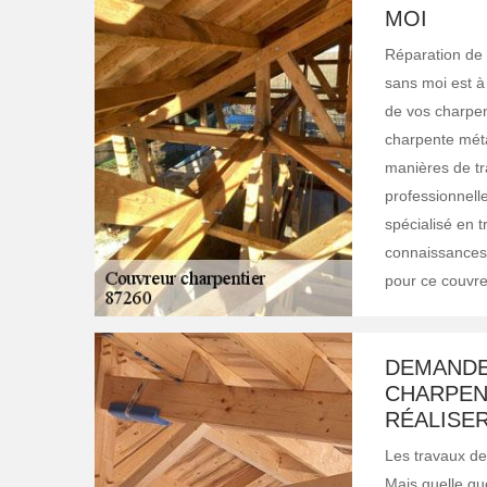
MOI
Réparation de 
sans moi est à 
de vos charpen
charpente métal
manières de tra
professionnelle
spécialisé en 
connaissances,
pour ce couvreu
DEMANDE
CHARPENT
RÉALISE
Les travaux de
Mais quelle qu