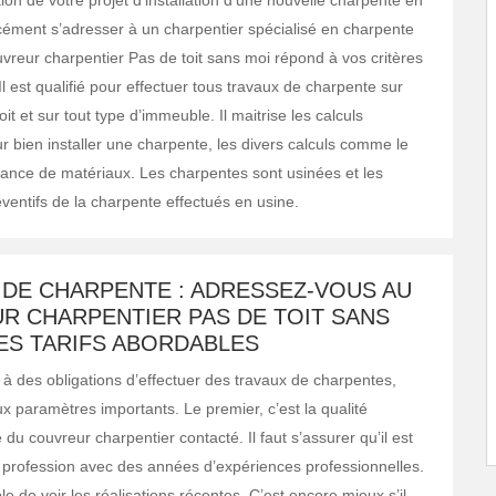
tion de votre projet d’installation d’une nouvelle charpente en
orcément s’adresser à un charpentier spécialisé en charpente
uvreur charpentier Pas de toit sans moi répond à vos critères
l est qualifié pour effectuer tous travaux de charpente sur
oit et sur tout type d’immeuble. Il maitrise les calculs
r bien installer une charpente, les divers calculs comme le
stance de matériaux. Les charpentes sont usinées et les
ventifs de la charpente effectués en usine.
 DE CHARPENTE : ADRESSEZ-VOUS AU
R CHARPENTIER PAS DE TOIT SANS
ES TARIFS ABORDABLES
 à des obligations d’effectuer des travaux de charpentes,
x paramètres importants. Le premier, c’est la qualité
 du couvreur charpentier contacté. Il faut s’assurer qu’il est
 profession avec des années d’expériences professionnelles.
ble de voir les réalisations récentes. C’est encore mieux s’il