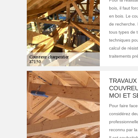
Pour la réalisa
bois, il faut f
en bois. Le co
de recherche. I
tous types de t
techniques pou
calcul de rési
traitements pré
TRAVAUX
COUVREU
MOI ET S
Pour faire face
considérez deu
professionnelle
reconnu par la
Il est souhaita