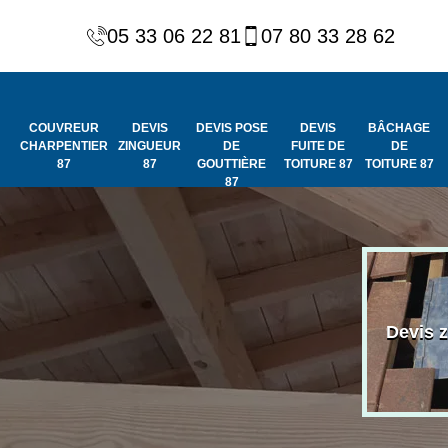
05 33 06 22 81
07 80 33 28 62
COUVREUR
DEVIS
DEVIS POSE
DEVIS
BÂCHAGE
CHARPENTIER
ZINGUEUR
DE
FUITE DE
DE
87
87
GOUTTIÈRE
TOITURE 87
TOITURE 87
87
Peinture et
Couvreur
ydrofuge de
Devis 
charpentier 87
toiture 87