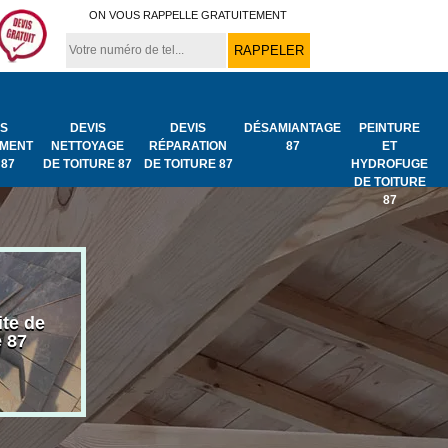
ON VOUS RAPPELLE GRATUITEMENT
IS
DEVIS
DEVIS
DÉSAMIANTAGE
PEINTURE
MENT
NETTOYAGE
RÉPARATION
87
ET
 87
DE TOITURE 87
DE TOITURE 87
HYDROFUGE
DE TOITURE
87
ite de
Bâchage de toiture
Urgence fuit
e 87
87
toiture 87