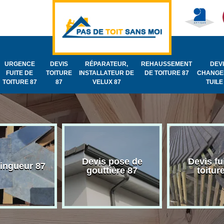
URGENCE
DEVIS
RÉPARATEUR,
REHAUSSEMENT
DEV
FUITE DE
TOITURE
INSTALLATEUR DE
DE TOITURE 87
CHANGE
TOITURE 87
87
VELUX 87
TUILE
Devis pose de
Devis fu
zingueur 87
gouttière 87
toitur