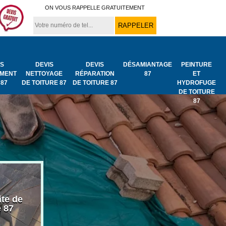
ON VOUS RAPPELLE GRATUITEMENT
IS
DEVIS
DEVIS
DÉSAMIANTAGE
PEINTURE
MENT
NETTOYAGE
RÉPARATION
87
ET
 87
DE TOITURE 87
DE TOITURE 87
HYDROFUGE
DE TOITURE
87
ite de
Bâchage de toiture
Urgence fuit
e 87
87
toiture 87