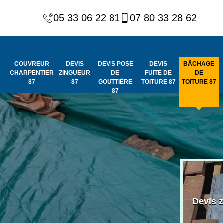
05 33 06 22 81
07 80 33 28 62
COUVREUR
DEVIS
DEVIS POSE
DEVIS
BÂCHAGE
CHARPENTIER
ZINGUEUR
DE
FUITE DE
DE
87
87
GOUTTIÈRE
TOITURE 87
TOITURE 87
87
Peinture et
Couvreur
ydrofuge de
Devis 
charpentier 87
toiture 87