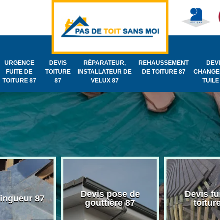
URGENCE
DEVIS
RÉPARATEUR,
REHAUSSEMENT
DEV
FUITE DE
TOITURE
INSTALLATEUR DE
DE TOITURE 87
CHANGE
TOITURE 87
87
VELUX 87
TUILE
Devis pose de
Devis fu
zingueur 87
gouttière 87
toitur