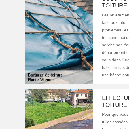
TOITURE 
Les revêtements
face aux intem
problèmes liés 
toit sans moi 
service son éq
département de
vous dans l’urg
h/24. En cas de
une bâche pour
EFFECTU
TOITURE
Pour que vous 
tuiles cassées 