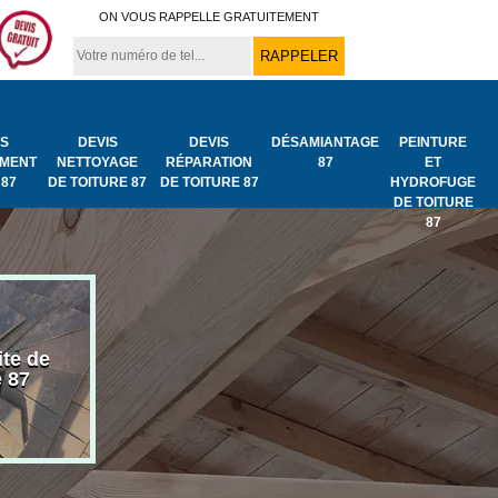
ON VOUS RAPPELLE GRATUITEMENT
IS
DEVIS
DEVIS
DÉSAMIANTAGE
PEINTURE
MENT
NETTOYAGE
RÉPARATION
87
ET
 87
DE TOITURE 87
DE TOITURE 87
HYDROFUGE
DE TOITURE
87
ite de
Bâchage de toiture
Urgence fuit
e 87
87
toiture 87