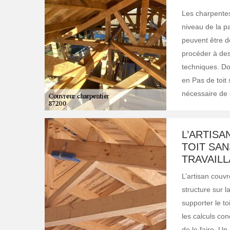
Les charpentes
niveau de la pa
peuvent être dé
procéder à des
techniques. Do
en Pas de toit 
nécessaire de 
L’ARTIS
TOIT SAN
TRAVAILL
L’artisan couvr
structure sur l
supporter le to
les calculs con
de le faire. Un