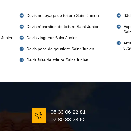
Devis nettoyage de toiture Saint Junien
Bâch
Devis réparation de toiture Saint Junien
Expe
Sai
t Junien
Devis zingueur Saint Junien
Art
872
n
Devis pose de gouttière Saint Junien
Devis fuite de toiture Saint Junien
05 33 06 22 81
07 80 33 28 62