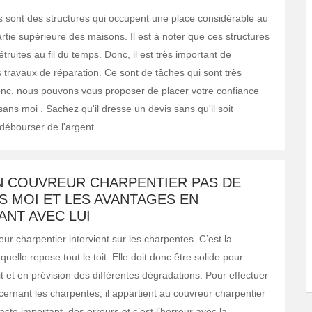
 sont des structures qui occupent une place considérable au
rtie supérieure des maisons. Il est à noter que ces structures
truites au fil du temps. Donc, il est très important de
 travaux de réparation. Ce sont de tâches qui sont très
nc, nous pouvons vous proposer de placer votre confiance
sans moi . Sachez qu'il dresse un devis sans qu'il soit
débourser de l'argent.
AN COUVREUR CHARPENTIER PAS DE
S MOI ET LES AVANTAGES EN
ANT AVEC LUI
eur charpentier intervient sur les charpentes. C’est la
aquelle repose tout le toit. Elle doit donc être solide pour
it et en prévision des différentes dégradations. Pour effectuer
cernant les charpentes, il appartient au couvreur charpentier
 acte important, des erreurs et c’est l’horreur avec la