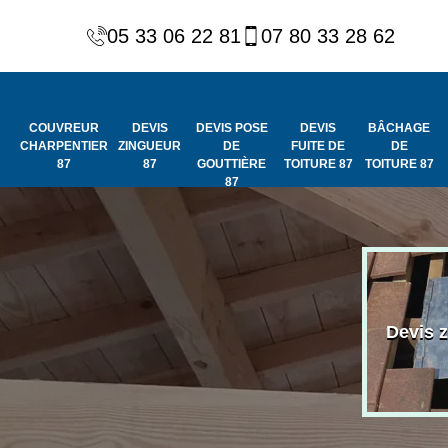
05 33 06 22 81
07 80 33 28 62
COUVREUR
DEVIS
DEVIS POSE
DEVIS
BÂCHAGE
CHARPENTIER
ZINGUEUR
DE
FUITE DE
DE
87
87
GOUTTIÈRE
TOITURE 87
TOITURE 87
87
Peinture et
Couvreur
ydrofuge de
Devis 
charpentier 87
toiture 87