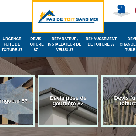
URGENCE
DEVIS
RÉPARATEUR,
REHAUSSEMENT
DEV
FUITE DE
TOITURE
INSTALLATEUR DE
DE TOITURE 87
CHANGE
TOITURE 87
87
VELUX 87
TUILE
Devis pose de
Devis fu
zingueur 87
gouttière 87
toitur