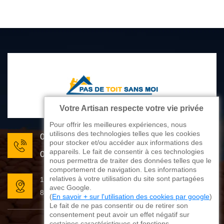
Votre Artisan respecte votre vie privée
Pour offrir les meilleures expériences, nous
utilisons des technologies telles que les cookies
05 33 06 22 81
pour stocker et/ou accéder aux informations des
appareils. Le fait de consentir à ces technologies
07 80 33 28 62
nous permettra de traiter des données telles que le
comportement de navigation. Les informations
relatives à votre utilisation du site sont partagées
176 avenue de Limoges
avec Google.
87270 Couzeix
(
En savoir + sur l'utilisation des cookies par google
)
Le fait de ne pas consentir ou de retirer son
consentement peut avoir un effet négatif sur
certaines caractéristiques et fonctions.