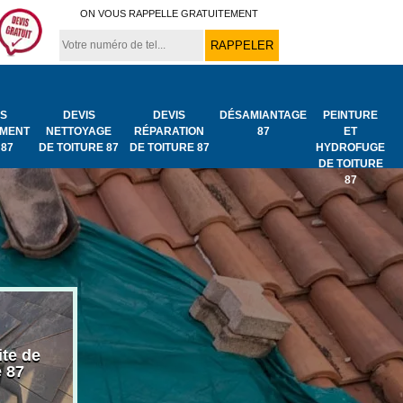
ON VOUS RAPPELLE GRATUITEMENT
IS
DEVIS
DEVIS
DÉSAMIANTAGE
PEINTURE
MENT
NETTOYAGE
RÉPARATION
87
ET
 87
DE TOITURE 87
DE TOITURE 87
HYDROFUGE
DE TOITURE
87
ite de
Bâchage de toiture
Urgence fuit
e 87
87
toiture 87