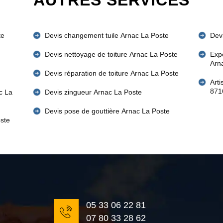
AUTRES SERVICES
te
Devis changement tuile Arnac La Poste
Devi
Devis nettoyage de toiture Arnac La Poste
Expe
Arn
Devis réparation de toiture Arnac La Poste
Art
871
c La
Devis zingueur Arnac La Poste
Devis pose de gouttière Arnac La Poste
ste
05 33 06 22 81
07 80 33 28 62