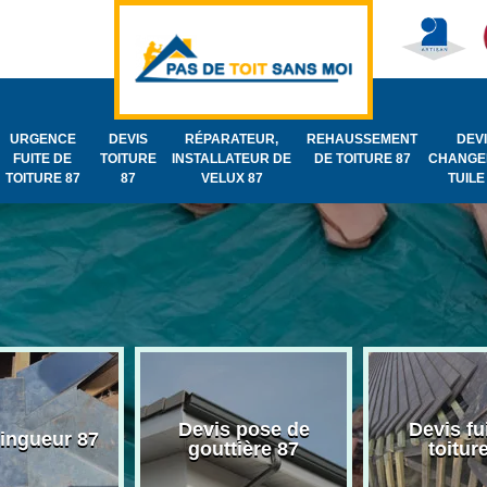
URGENCE
DEVIS
RÉPARATEUR,
REHAUSSEMENT
DEV
FUITE DE
TOITURE
INSTALLATEUR DE
DE TOITURE 87
CHANGE
TOITURE 87
87
VELUX 87
TUILE
Devis pose de
Devis fu
zingueur 87
gouttière 87
toitur