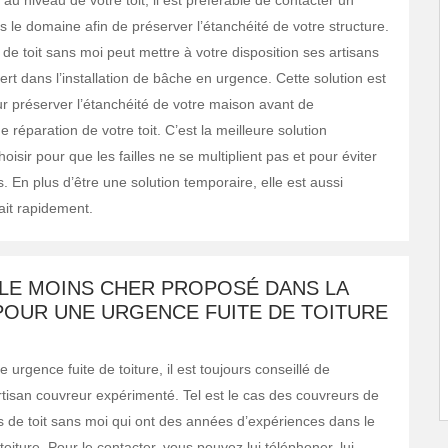
 au niveau de votre toit, il est préférable de contacter un
s le domaine afin de préserver l’étanchéité de votre structure.
de toit sans moi peut mettre à votre disposition ses artisans
rt dans l’installation de bâche en urgence. Cette solution est
r préserver l’étanchéité de votre maison avant de
éparation de votre toit. C’est la meilleure solution
oisir pour que les failles ne se multiplient pas et pour éviter
. En plus d’être une solution temporaire, elle est aussi
fait rapidement.
 LE MOINS CHER PROPOSÉ DANS LA
POUR UNE URGENCE FUITE DE TOITURE
urgence fuite de toiture, il est toujours conseillé de
rtisan couvreur expérimenté. Tel est le cas des couvreurs de
as de toit sans moi qui ont des années d’expériences dans le
oiture. Pour le contacter, vous pouvez lui téléphoner, lui