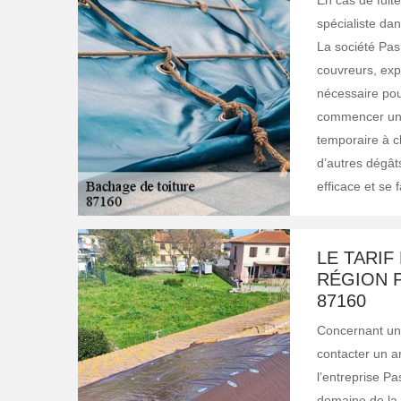
En cas de fuite
spécialiste dan
La société Pas 
couvreurs, expe
nécessaire pou
commencer une r
temporaire à ch
d’autres dégâts
efficace et se 
LE TARIF
RÉGION 
87160
Concernant une 
contacter un a
l’entreprise P
domaine de la t