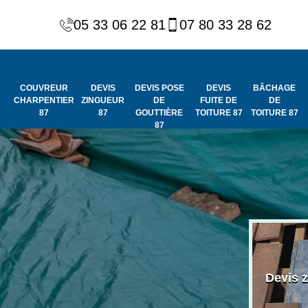
05 33 06 22 81
07 80 33 28 62
COUVREUR
DEVIS
DEVIS POSE
DEVIS
BÂCHAGE
CHARPENTIER
ZINGUEUR
DE
FUITE DE
DE
87
87
GOUTTIÈRE
TOITURE 87
TOITURE 87
87
Peinture et
Couvreur
ydrofuge de
Devis 
charpentier 87
toiture 87