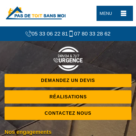
MENU
05 33 06 22 81
07 80 33 28 62
DEMANDEZ UN DEVIS
RÉALISATIONS
CONTACTEZ NOUS
Nos engagements