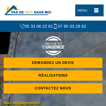
MENU
05 33 06 22 81
07 80 33 28 62
DEMANDEZ UN DEVIS
RÉALISATIONS
CONTACTEZ NOUS
Nos engagements