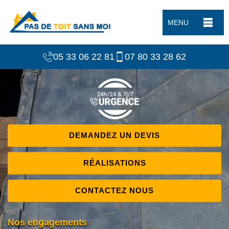
MENU
05 33 06 22 81
07 80 33 28 62
DEMANDEZ UN DEVIS
RÉALISATIONS
CONTACTEZ NOUS
Nos engagements