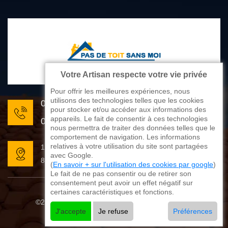
Votre Artisan respecte votre vie privée
Pour offrir les meilleures expériences, nous
utilisons des technologies telles que les cookies
05 33 06 22 81
pour stocker et/ou accéder aux informations des
appareils. Le fait de consentir à ces technologies
07 80 33 28 62
nous permettra de traiter des données telles que le
comportement de navigation. Les informations
relatives à votre utilisation du site sont partagées
176 avenue de Limoges
avec Google.
87270 Couzeix
(
En savoir + sur l'utilisation des cookies par google
)
Le fait de ne pas consentir ou de retirer son
consentement peut avoir un effet négatif sur
certaines caractéristiques et fonctions.
©2025 - 2026 Tout droit réservé
Mentions légales
J'accepte
Je refuse
Préférences