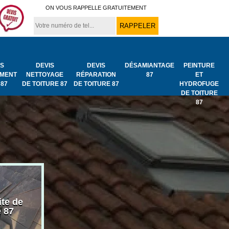
ON VOUS RAPPELLE GRATUITEMENT
IS
DEVIS
DEVIS
DÉSAMIANTAGE
PEINTURE
MENT
NETTOYAGE
RÉPARATION
87
ET
 87
DE TOITURE 87
DE TOITURE 87
HYDROFUGE
DE TOITURE
87
ite de
Bâchage de toiture
Urgence fuit
e 87
87
toiture 87