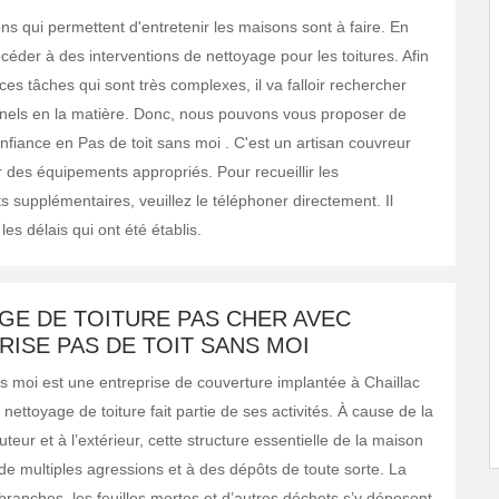
ns qui permettent d'entretenir les maisons sont à faire. En
procéder à des interventions de nettoyage pour les toitures. Afin
es tâches qui sont très complexes, il va falloir rechercher
nels en la matière. Donc, nous pouvons vous proposer de
nfiance en Pas de toit sans moi . C'est un artisan couvreur
er des équipements appropriés. Pour recueillir les
 supplémentaires, veuillez le téléphoner directement. Il
les délais qui ont été établis.
GE DE TOITURE PAS CHER AVEC
RISE PAS DE TOIT SANS MOI
ns moi est une entreprise de couverture implantée à Chaillac
nettoyage de toiture fait partie de ses activités. À cause de la
uteur et à l’extérieur, cette structure essentielle de la maison
de multiples agressions et à des dépôts de toute sorte. La
branches, les feuilles mortes et d’autres déchets s’y déposent