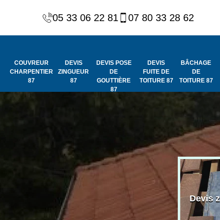
05 33 06 22 81
07 80 33 28 62
COUVREUR
DEVIS
DEVIS POSE
DEVIS
BÂCHAGE
CHARPENTIER
ZINGUEUR
DE
FUITE DE
DE
87
87
GOUTTIÈRE
TOITURE 87
TOITURE 87
87
Peinture et
Couvreur
ydrofuge de
Devis 
charpentier 87
toiture 87