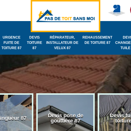
URGENCE
DEVIS
RÉPARATEUR,
REHAUSSEMENT
DEV
FUITE DE
TOITURE
INSTALLATEUR DE
DE TOITURE 87
CHANGE
TOITURE 87
87
VELUX 87
TUILE
Devis pose de
Devis fu
zingueur 87
gouttière 87
toitur