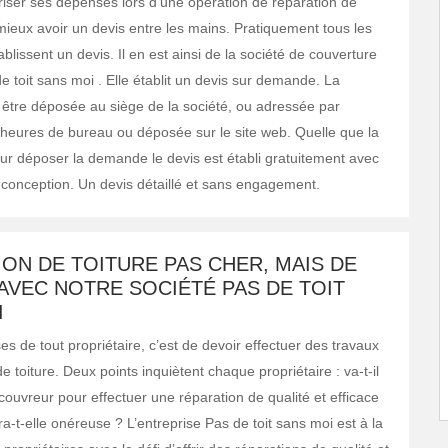
riser ses dépenses lors d’une opération de réparation de
t mieux avoir un devis entre les mains. Pratiquement tous les
ablissent un devis. Il en est ainsi de la société de couverture
de toit sans moi . Elle établit un devis sur demande. La
tre déposée au siège de la société, ou adressée par
heures de bureau ou déposée sur le site web. Quelle que la
pour déposer la demande le devis est établi gratuitement avec
e conception. Un devis détaillé et sans engagement.
ON DE TOITURE PAS CHER, MAIS DE
AVEC NOTRE SOCIÉTÉ PAS DE TOIT
I
s de tout propriétaire, c’est de devoir effectuer des travaux
e toiture. Deux points inquiètent chaque propriétaire : va-t-il
couvreur pour effectuer une réparation de qualité et efficace
era-t-elle onéreuse ? L’entreprise Pas de toit sans moi est à la