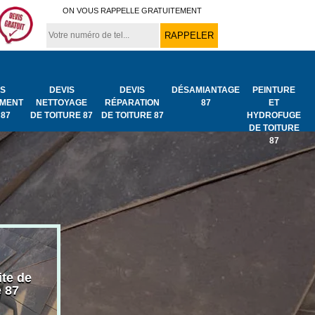
ON VOUS RAPPELLE GRATUITEMENT
IS
DEVIS
DEVIS
DÉSAMIANTAGE
PEINTURE
MENT
NETTOYAGE
RÉPARATION
87
ET
 87
DE TOITURE 87
DE TOITURE 87
HYDROFUGE
DE TOITURE
87
ite de
Bâchage de toiture
Urgence fuit
e 87
87
toiture 87