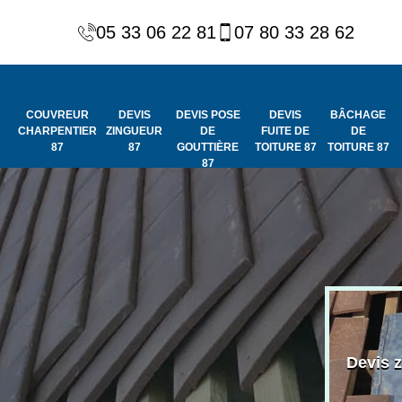
05 33 06 22 81
07 80 33 28 62
COUVREUR
DEVIS
DEVIS POSE
DEVIS
BÂCHAGE
CHARPENTIER
ZINGUEUR
DE
FUITE DE
DE
87
87
GOUTTIÈRE
TOITURE 87
TOITURE 87
87
Peinture et
Couvreur
ydrofuge de
Devis 
charpentier 87
toiture 87