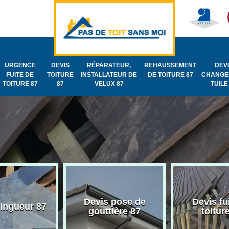
URGENCE
DEVIS
RÉPARATEUR,
REHAUSSEMENT
DEV
FUITE DE
TOITURE
INSTALLATEUR DE
DE TOITURE 87
CHANGE
TOITURE 87
87
VELUX 87
TUILE
Devis pose de
Devis fu
zingueur 87
gouttière 87
toitur