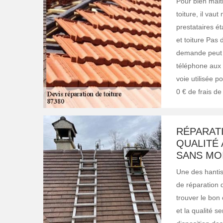
Pour bien mait
toiture, il vau
prestataires ét
et toiture Pas 
demande peut ê
téléphone aux 
voie utilisée 
0 € de frais d
RÉPARATI
QUALITÉ 
SANS MO
Une des hantise
de réparation d
trouver le bon 
et la qualité s