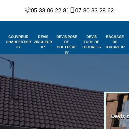
05 33 06 22 81
07 80 33 28 62
COUVREUR
DEVIS
DEVIS POSE
DEVIS
BÂCHAGE
CHARPENTIER
ZINGUEUR
DE
FUITE DE
DE
87
87
GOUTTIÈRE
TOITURE 87
TOITURE 87
87
Peinture et
Couvreur
ydrofuge de
Devis 
charpentier 87
toiture 87