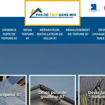
URGENCE
DEVIS
RÉPARATEUR,
REHAUSSEMENT
DEV
FUITE DE
TOITURE
INSTALLATEUR DE
DE TOITURE 87
CHANGE
TOITURE 87
87
VELUX 87
TUILE
Devis pose de
Devis fu
zingueur 87
gouttière 87
toitur