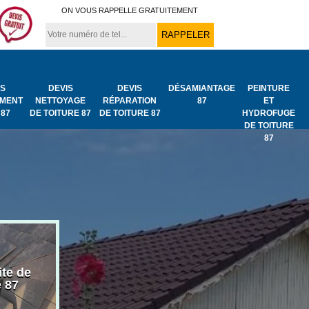
ON VOUS RAPPELLE GRATUITEMENT
IS
DEVIS
DEVIS
DÉSAMIANTAGE
PEINTURE
MENT
NETTOYAGE
RÉPARATION
87
ET
 87
DE TOITURE 87
DE TOITURE 87
HYDROFUGE
DE TOITURE
87
ite de
Bâchage de toiture
Urgence fuit
e 87
87
toiture 87