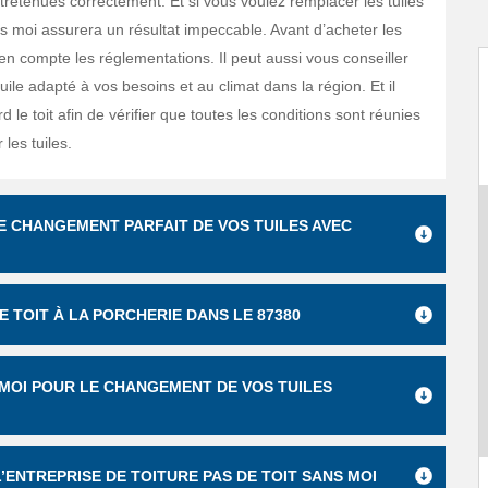
tretenues correctement. Et si vous voulez remplacer les tuiles
ns moi assurera un résultat impeccable. Avant d’acheter les
d en compte les réglementations. Il peut aussi vous conseiller
tuile adapté à vos besoins et au climat dans la région. Et il
d le toit afin de vérifier que toutes les conditions sont réunies
les tuiles.
E CHANGEMENT PARFAIT DE VOS TUILES AVEC
 TOIT À LA PORCHERIE DANS LE 87380
MOI POUR LE CHANGEMENT DE VOS TUILES
’ENTREPRISE DE TOITURE PAS DE TOIT SANS MOI