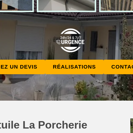
EZ UN DEVIS
RÉALISATIONS
CONTA
uile La Porcherie