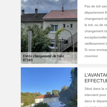
Pas de toit sa
département 87
changement de 
le toit, ou de
changement tot
exceptionnelles
vieillissement 
Si vous envisag
couvreur.
L’AVANT
EFFECTUÉ
Situé dans la v
intervient pou
dans le départ