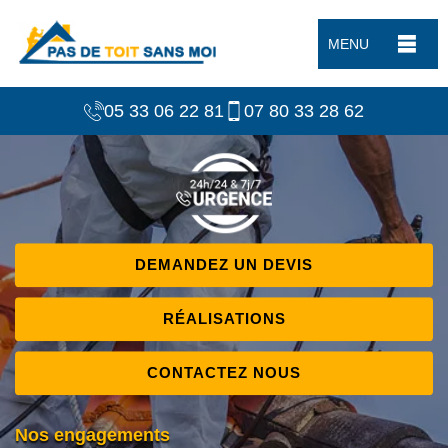
MENU
05 33 06 22 81
07 80 33 28 62
DEMANDEZ UN DEVIS
RÉALISATIONS
CONTACTEZ NOUS
Nos engagements