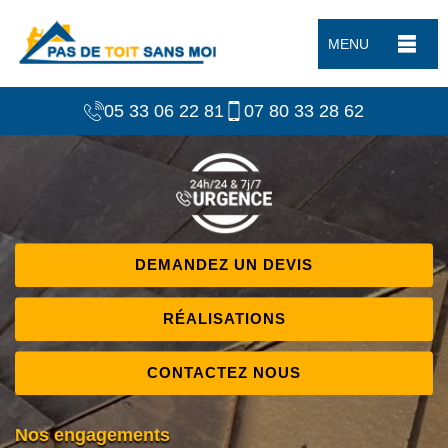
MENU
05 33 06 22 81
07 80 33 28 62
DEMANDEZ UN DEVIS
RÉALISATIONS
CONTACTEZ NOUS
Nos engagements