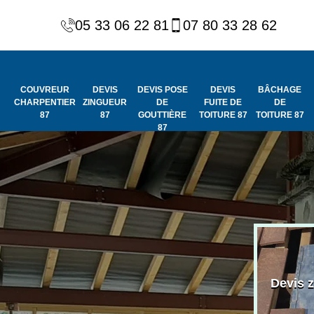
05 33 06 22 81
07 80 33 28 62
COUVREUR
DEVIS
DEVIS POSE
DEVIS
BÂCHAGE
CHARPENTIER
ZINGUEUR
DE
FUITE DE
DE
87
87
GOUTTIÈRE
TOITURE 87
TOITURE 87
87
Peinture et
Couvreur
ydrofuge de
Devis 
charpentier 87
toiture 87