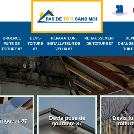
URGENCE
DEVIS
RÉPARATEUR,
REHAUSSEMENT
DEV
FUITE DE
TOITURE
INSTALLATEUR DE
DE TOITURE 87
CHANGE
TOITURE 87
87
VELUX 87
TUILE
Devis pose de
Devis fu
zingueur 87
gouttière 87
toitur