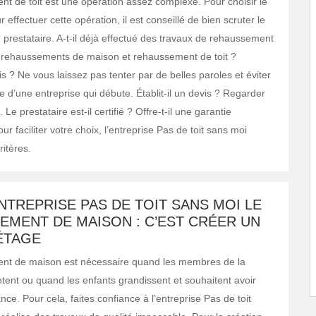
t de toit est une opération assez complexe. Pour choisir le
r effectuer cette opération, il est conseillé de bien scruter le
prestataire. A-t-il déjà effectué des travaux de rehaussement
s rehaussements de maison et rehaussement de toit ?
 ? Ne vous laissez pas tenter par de belles paroles et éviter
e d’une entreprise qui débute. Établit-il un devis ? Regarder
. Le prestataire est-il certifié ? Offre-t-il une garantie
r faciliter votre choix, l’entreprise Pas de toit sans moi
itères.
NTREPRISE PAS DE TOIT SANS MOI LE
EMENT DE MAISON : C’EST CRÉER UN
ÉTAGE
nt de maison est nécessaire quand les membres de la
tent ou quand les enfants grandissent et souhaitent avoir
ce. Pour cela, faites confiance à l’entreprise Pas de toit