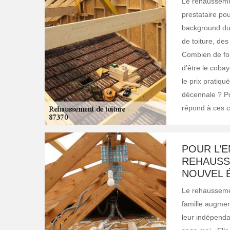
Le rehaussemen
prestataire pou
background du 
de toiture, de
Combien de fois
d’être le cobay
le prix pratiqué
décennale ? Pou
répond à ces cr
POUR L’E
REHAUSS
NOUVEL 
Le rehausseme
famille augmen
leur indépendan