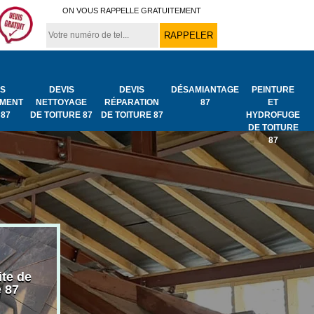
ON VOUS RAPPELLE GRATUITEMENT
IS
DEVIS
DEVIS
DÉSAMIANTAGE
PEINTURE
MENT
NETTOYAGE
RÉPARATION
87
ET
 87
DE TOITURE 87
DE TOITURE 87
HYDROFUGE
DE TOITURE
87
ite de
Bâchage de toiture
Urgence fuit
e 87
87
toiture 87