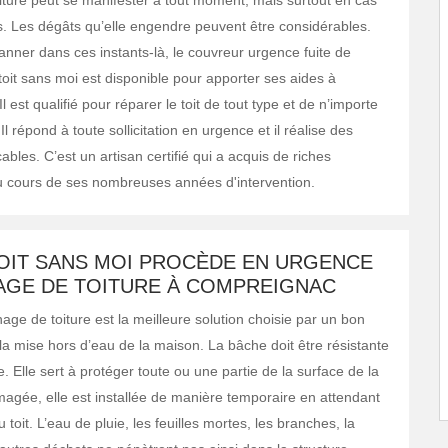
oiture peut se manifester à tout moment, mais surtout en cas
es. Les dégâts qu’elle engendre peuvent être considérables.
nner dans ces instants-là, le couvreur urgence fuite de
toit sans moi est disponible pour apporter ses aides à
 est qualifié pour réparer le toit de tout type et de n’importe
Il répond à toute sollicitation en urgence et il réalise des
bles. C’est un artisan certifié qui a acquis de riches
 cours de ses nombreuses années d'intervention.
TOIT SANS MOI PROCÈDE EN URGENCE
AGE DE TOITURE À COMPREIGNAC
ge de toiture est la meilleure solution choisie par un bon
la mise hors d’eau de la maison. La bâche doit être résistante
 Elle sert à protéger toute ou une partie de la surface de la
agée, elle est installée de manière temporaire en attendant
u toit. L’eau de pluie, les feuilles mortes, les branches, la