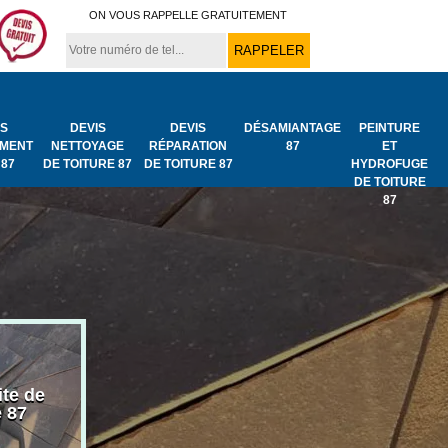
ON VOUS RAPPELLE GRATUITEMENT
IS
DEVIS
DEVIS
DÉSAMIANTAGE
PEINTURE
MENT
NETTOYAGE
RÉPARATION
87
ET
 87
DE TOITURE 87
DE TOITURE 87
HYDROFUGE
DE TOITURE
87
ite de
Bâchage de toiture
Urgence fuit
e 87
87
toiture 87