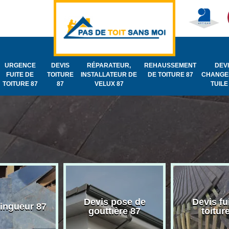
URGENCE
DEVIS
RÉPARATEUR,
REHAUSSEMENT
DEV
FUITE DE
TOITURE
INSTALLATEUR DE
DE TOITURE 87
CHANGE
TOITURE 87
87
VELUX 87
TUILE
Devis pose de
Devis fu
zingueur 87
gouttière 87
toitur