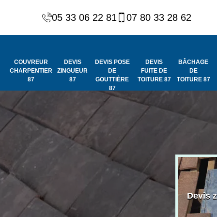
05 33 06 22 81
07 80 33 28 62
COUVREUR
DEVIS
DEVIS POSE
DEVIS
BÂCHAGE
CHARPENTIER
ZINGUEUR
DE
FUITE DE
DE
87
87
GOUTTIÈRE
TOITURE 87
TOITURE 87
87
Peinture et
Couvreur
ydrofuge de
Devis 
charpentier 87
toiture 87