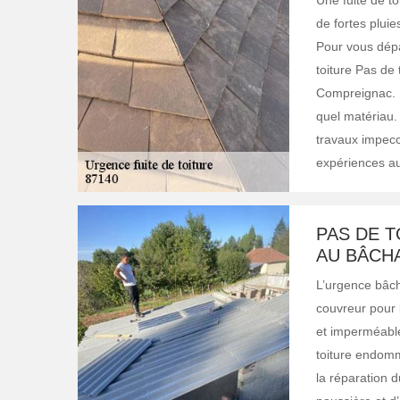
Une fuite de t
de fortes plui
Pour vous dépa
toiture Pas de 
Compreignac. Il
quel matériau. 
travaux impecca
expériences au
PAS DE 
AU BÂCH
L’urgence bâcha
couvreur pour 
et imperméable.
toiture endomm
la réparation d