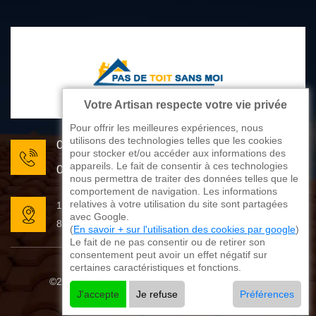
Votre Artisan respecte votre vie privée
Pour offrir les meilleures expériences, nous
utilisons des technologies telles que les cookies
05 33 06 22 81
pour stocker et/ou accéder aux informations des
appareils. Le fait de consentir à ces technologies
07 80 33 28 62
nous permettra de traiter des données telles que le
comportement de navigation. Les informations
relatives à votre utilisation du site sont partagées
176 avenue de Limoges
avec Google.
87270 Couzeix
(
En savoir + sur l'utilisation des cookies par google
)
Le fait de ne pas consentir ou de retirer son
consentement peut avoir un effet négatif sur
certaines caractéristiques et fonctions.
©2025 - 2026 Tout droit réservé
Mentions légales
J'accepte
Je refuse
Préférences