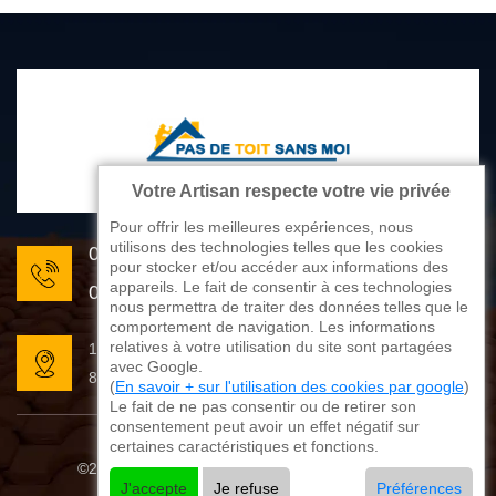
Votre Artisan respecte votre vie privée
Pour offrir les meilleures expériences, nous
utilisons des technologies telles que les cookies
05 33 06 22 81
pour stocker et/ou accéder aux informations des
appareils. Le fait de consentir à ces technologies
07 80 33 28 62
nous permettra de traiter des données telles que le
comportement de navigation. Les informations
relatives à votre utilisation du site sont partagées
176 avenue de Limoges
avec Google.
87270 Couzeix
(
En savoir + sur l'utilisation des cookies par google
)
Le fait de ne pas consentir ou de retirer son
consentement peut avoir un effet négatif sur
certaines caractéristiques et fonctions.
©2025 - 2026 Tout droit réservé
Mentions légales
J'accepte
Je refuse
Préférences