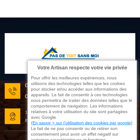
Votre Artisan respecte votre vie privée
Pour offrir les meilleures expériences, nous
utilisons des technologies telles que les cookies
05 33 06 22 81
pour stocker et/ou accéder aux informations des
appareils. Le fait de consentir à ces technologies
07 80 33 28 62
nous permettra de traiter des données telles que le
comportement de navigation. Les informations
relatives à votre utilisation du site sont partagées
176 avenue de Limoges
avec Google.
87270 Couzeix
(
En savoir + sur l'utilisation des cookies par google
)
Le fait de ne pas consentir ou de retirer son
consentement peut avoir un effet négatif sur
certaines caractéristiques et fonctions.