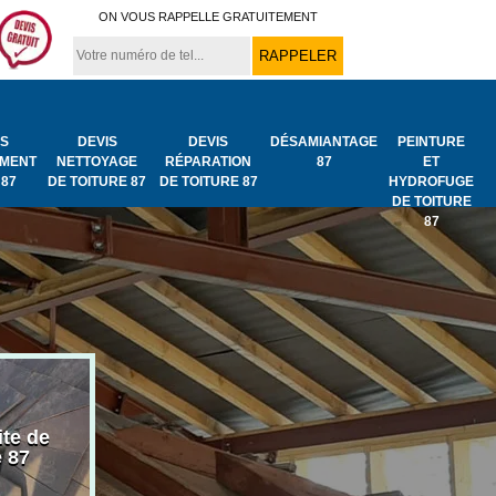
ON VOUS RAPPELLE GRATUITEMENT
IS
DEVIS
DEVIS
DÉSAMIANTAGE
PEINTURE
MENT
NETTOYAGE
RÉPARATION
87
ET
 87
DE TOITURE 87
DE TOITURE 87
HYDROFUGE
DE TOITURE
87
ite de
Bâchage de toiture
Urgence fuit
e 87
87
toiture 87