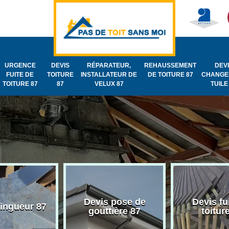
URGENCE
DEVIS
RÉPARATEUR,
REHAUSSEMENT
DEV
FUITE DE
TOITURE
INSTALLATEUR DE
DE TOITURE 87
CHANGE
TOITURE 87
87
VELUX 87
TUILE
Devis pose de
Devis fu
zingueur 87
gouttière 87
toitur