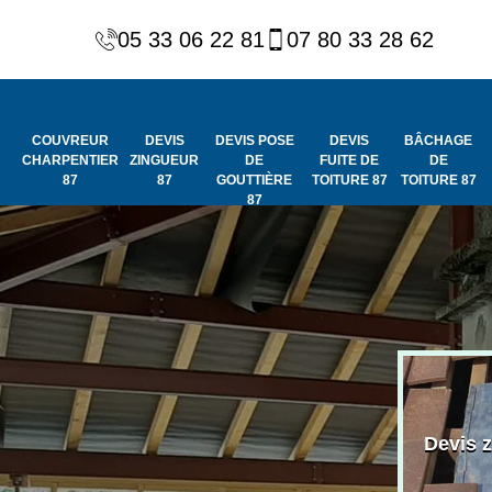
05 33 06 22 81
07 80 33 28 62
COUVREUR
DEVIS
DEVIS POSE
DEVIS
BÂCHAGE
CHARPENTIER
ZINGUEUR
DE
FUITE DE
DE
87
87
GOUTTIÈRE
TOITURE 87
TOITURE 87
87
Peinture et
Couvreur
ydrofuge de
Devis 
charpentier 87
toiture 87