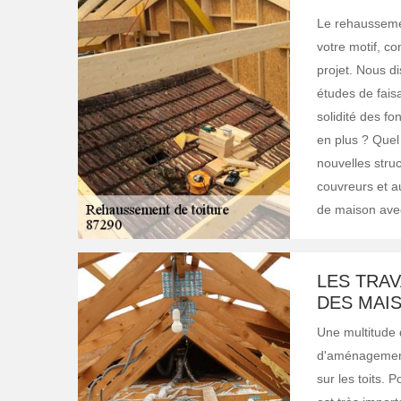
Le rehausseme
votre motif, co
projet. Nous d
études de faisa
solidité des f
en plus ? Quel 
nouvelles stru
couvreurs et a
de maison avec
LES TRA
DES MAIS
Une multitude 
d'aménagement,
sur les toits. 