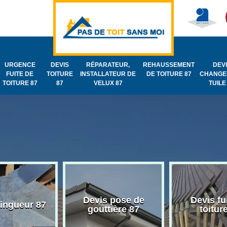
URGENCE
DEVIS
RÉPARATEUR,
REHAUSSEMENT
DEV
FUITE DE
TOITURE
INSTALLATEUR DE
DE TOITURE 87
CHANGE
TOITURE 87
87
VELUX 87
TUILE
Devis pose de
Devis fu
zingueur 87
gouttière 87
toitur