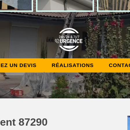
EZ UN DEVIS
RÉALISATIONS
CONTA
dent 87290