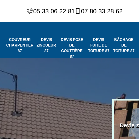
05 33 06 22 81
07 80 33 28 62
COUVREUR
DEVIS
DEVIS POSE
DEVIS
BÂCHAGE
CHARPENTIER
ZINGUEUR
DE
FUITE DE
DE
87
87
GOUTTIÈRE
TOITURE 87
TOITURE 87
87
Peinture et
Couvreur
ydrofuge de
Devis 
charpentier 87
toiture 87