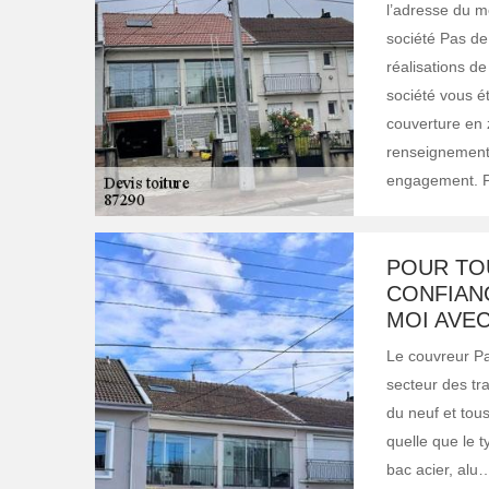
l’adresse du me
société Pas de 
réalisations de
société vous ét
couverture en 
renseignements
engagement. Pro
POUR TOU
CONFIAN
MOI AVEC
Le couvreur Pa
secteur des tra
du neuf et tous 
quelle que le t
bac acier, alu…