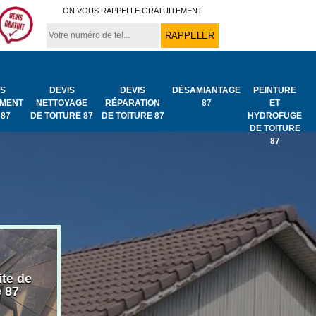
ON VOUS RAPPELLE GRATUITEMENT
IS
DEVIS
DEVIS
DÉSAMIANTAGE
PEINTURE
MENT
NETTOYAGE
RÉPARATION
87
ET
 87
DE TOITURE 87
DE TOITURE 87
HYDROFUGE
DE TOITURE
87
ite de
Bâchage de toiture
Urgence fuit
e 87
87
toiture 87