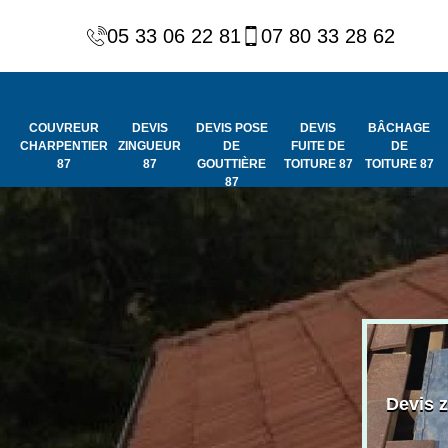
05 33 06 22 81
07 80 33 28 62
COUVREUR
DEVIS
DEVIS POSE
DEVIS
BÂCHAGE
CHARPENTIER
ZINGUEUR
DE
FUITE DE
DE
87
87
GOUTTIÈRE
TOITURE 87
TOITURE 87
87
Peinture et
Couvreur
ydrofuge de
Devis 
charpentier 87
toiture 87