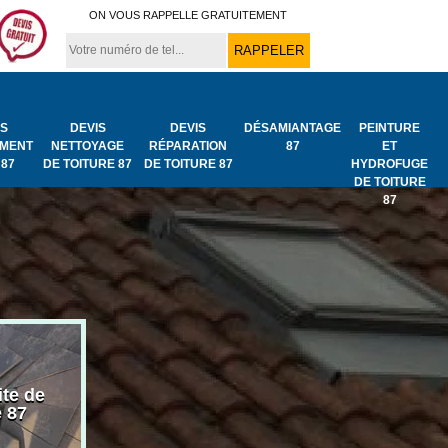
ON VOUS RAPPELLE GRATUITEMENT
IS
DEVIS
DEVIS
DÉSAMIANTAGE
PEINTURE
MENT
NETTOYAGE
RÉPARATION
87
ET
 87
DE TOITURE 87
DE TOITURE 87
HYDROFUGE
DE TOITURE
87
ite de
Bâchage de toiture
Urgence fuit
e 87
87
toiture 87