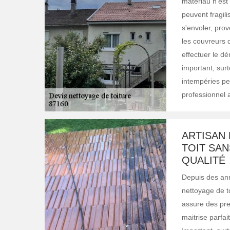
matériau n'est
peuvent fragil
s'envoler, prov
les couvreurs d
effectuer le dé
important, sur
intempéries pe
professionnel a
ARTISAN
TOIT SAN
QUALITÉ
Depuis des ann
nettoyage de to
assure des prest
maitrise parfai