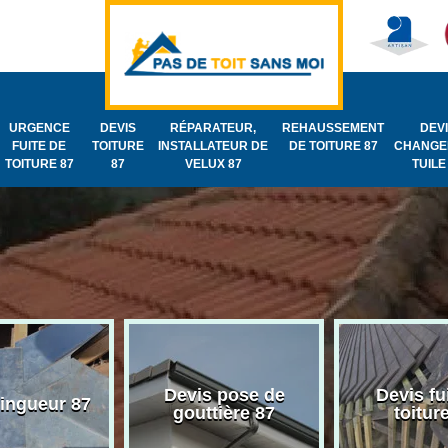
URGENCE
DEVIS
RÉPARATEUR,
REHAUSSEMENT
DEV
FUITE DE
TOITURE
INSTALLATEUR DE
DE TOITURE 87
CHANGE
TOITURE 87
87
VELUX 87
TUILE
Devis pose de
Devis fu
zingueur 87
gouttière 87
toitur