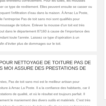
 pas entretenu correctement. Pour les tuiles, les mousses
iser ce type de revêtement. Elles peuvent ensuite se casser ou
oquant l'infiltration d'eau dans la maison. À Arnac La Poste,
e l'entreprise Pas de toit sans moi sont qualifiés pour
moussage de toiture. Enlever la mousse d'un toit est très
tout dans le département 87160 à cause de l'importance des
ndant toute l'année. Laissez ce type d'opération à un
fin d'éviter plus de dommages sur le toit.
 POUR NETTOYAGE DE TOITURE PAS DE
S MOI ASSURE DES PRESTATIONS DE
ées, Pas de toit sans moi est le meilleur artisan pour
iture à Arnac La Poste. Il a la confiance des habitants, car il
ations de qualité, et où le résultat est toujours parfait. Il
tement le maniement des divers outils et matériels. C’est très