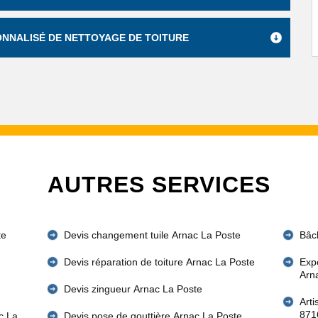
SONNALISÉ DE NETTOYAGE DE TOITURE
AUTRES SERVICES
te
Devis changement tuile Arnac La Poste
Bâc
Devis réparation de toiture Arnac La Poste
Expe
Arn
Devis zingueur Arnac La Poste
Art
871
c La
Devis pose de gouttière Arnac La Poste