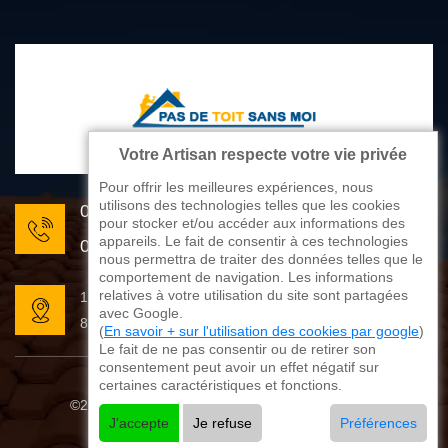
Votre Artisan respecte votre vie privée
Pour offrir les meilleures expériences, nous
utilisons des technologies telles que les cookies
05 33 06 22 81
pour stocker et/ou accéder aux informations des
appareils. Le fait de consentir à ces technologies
07 80 33 28 62
nous permettra de traiter des données telles que le
comportement de navigation. Les informations
relatives à votre utilisation du site sont partagées
176 avenue de Limoges
avec Google.
87270 Couzeix
(
En savoir + sur l'utilisation des cookies par google
)
Le fait de ne pas consentir ou de retirer son
consentement peut avoir un effet négatif sur
certaines caractéristiques et fonctions.
©2025 - 2026 Tout droit réservé
Mentions légales
J'accepte
Je refuse
Préférences