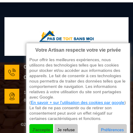
Votre Artisan respecte votre vie privée
Pour offrir les meilleures expériences, nous
utilisons des technologies telles que les cookies
05 33 06 22 81
pour stocker et/ou accéder aux informations des
appareils. Le fait de consentir à ces technologies
07 80 33 28 62
nous permettra de traiter des données telles que le
comportement de navigation. Les informations
relatives à votre utilisation du site sont partagées
176 avenue de Limoges
avec Google.
87270 Couzeix
(
En savoir + sur l'utilisation des cookies par google
)
Le fait de ne pas consentir ou de retirer son
consentement peut avoir un effet négatif sur
certaines caractéristiques et fonctions.
©2025 - 2026 Tout droit réservé
Mentions légales
J'accepte
Je refuse
Préférences