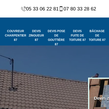
05 33 06 22 81
07 80 33 28 62
COUVREUR
DEVIS
DEVIS POSE
DEVIS
BÂCHAGE
CHARPENTIER
ZINGUEUR
DE
FUITE DE
DE
87
87
GOUTTIÈRE
TOITURE 87
TOITURE 87
87
Peinture et
Couvreur
ydrofuge de
Devis 
charpentier 87
toiture 87