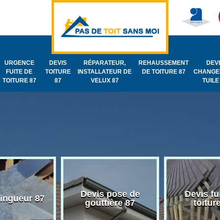
URGENCE
DEVIS
RÉPARATEUR,
REHAUSSEMENT
DEV
FUITE DE
TOITURE
INSTALLATEUR DE
DE TOITURE 87
CHANGE
TOITURE 87
87
VELUX 87
TUILE
Devis pose de
Devis fu
zingueur 87
gouttière 87
toitur