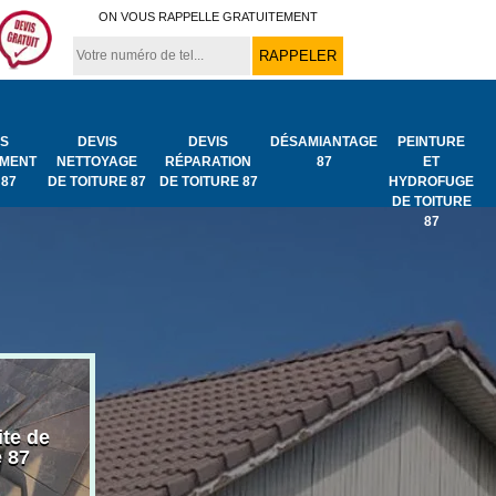
ON VOUS RAPPELLE GRATUITEMENT
IS
DEVIS
DEVIS
DÉSAMIANTAGE
PEINTURE
MENT
NETTOYAGE
RÉPARATION
87
ET
 87
DE TOITURE 87
DE TOITURE 87
HYDROFUGE
DE TOITURE
87
ite de
Bâchage de toiture
Urgence fuit
e 87
87
toiture 87