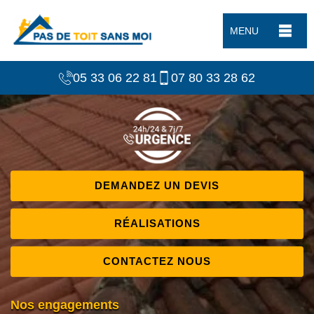
MENU
05 33 06 22 81
07 80 33 28 62
DEMANDEZ UN DEVIS
RÉALISATIONS
CONTACTEZ NOUS
Nos engagements