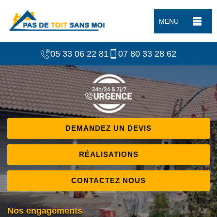
MENU
05 33 06 22 81
07 80 33 28 62
DEMANDEZ UN DEVIS
RÉALISATIONS
CONTACTEZ NOUS
Nos engagements