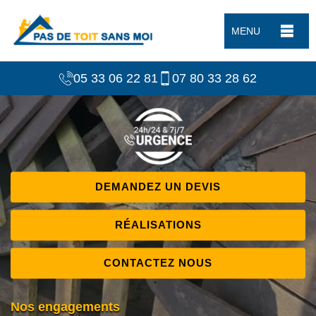
MENU
05 33 06 22 81
07 80 33 28 62
DEMANDEZ UN DEVIS
RÉALISATIONS
CONTACTEZ NOUS
Nos engagements