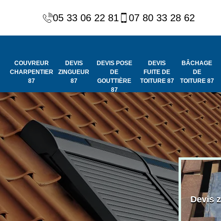
05 33 06 22 81
07 80 33 28 62
COUVREUR
DEVIS
DEVIS POSE
DEVIS
BÂCHAGE
CHARPENTIER
ZINGUEUR
DE
FUITE DE
DE
87
87
GOUTTIÈRE
TOITURE 87
TOITURE 87
87
Peinture et
Couvreur
ydrofuge de
Devis 
charpentier 87
toiture 87