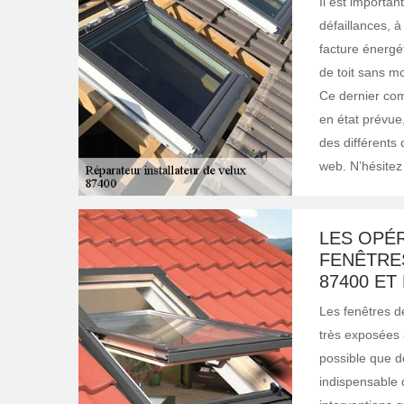
Il est importan
défaillances, 
facture énergé
de toit sans m
Ce dernier com
en état prévue,
des différents 
web. N’hésitez 
LES OPÉ
FENÊTRE
87400 ET
Les fenêtres de
très exposées a
possible que d
indispensable 