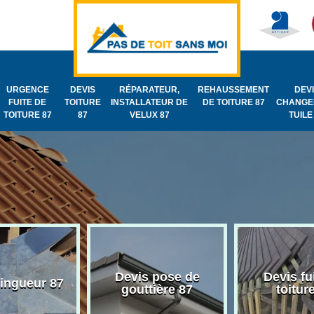
URGENCE
DEVIS
RÉPARATEUR,
REHAUSSEMENT
DEV
FUITE DE
TOITURE
INSTALLATEUR DE
DE TOITURE 87
CHANGE
TOITURE 87
87
VELUX 87
TUILE
Devis pose de
Devis fu
zingueur 87
gouttière 87
toitur