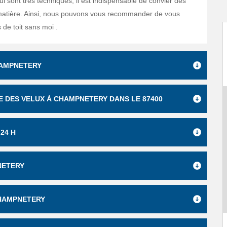
ui sont très techniques, il est indispensable de convier des
matière. Ainsi, nous pouvons vous recommander de vous
 de toit sans moi .
HAMPNETERY
SE DES VELUX À CHAMPNETERY DANS LE 87400
24 H
NETERY
CHAMPNETERY