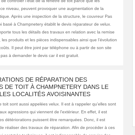
t de contrôler l’état de la fenêtre de toit parce que les
à ce niveau, peuvent provoquer une augmentation de la
tique. Après une inspection de la structure, le couvreur Pas
oi basé à Champnetery établit le devis réparateur de velux.
porte tous les détails des travaux en relation avec la remise
 les produits et les pièces indispensables ainsi que l’évolution
coûts. Il peut être joint par téléphone ou à partir de son site
pas à demander le devis car il est gratuit.
RATIONS DE RÉPARATION DES
S DE TOIT À CHAMPNETERY DANS LE
 LES LOCALITÉS AVOISINANTES
 toit sont aussi appelées velux. Il est à rappeler qu'elles sont
ux agressions qui viennent de l'extérieur. En effet, il est
es détériorations puissent être remarquées. Donc, il est
de réaliser des travaux de réparation. Afin de procéder à ces