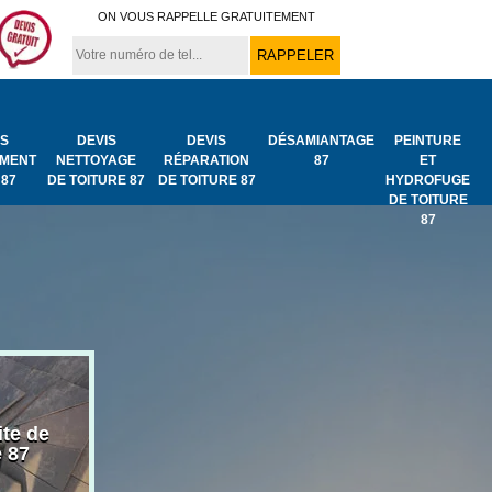
ON VOUS RAPPELLE GRATUITEMENT
IS
DEVIS
DEVIS
DÉSAMIANTAGE
PEINTURE
MENT
NETTOYAGE
RÉPARATION
87
ET
 87
DE TOITURE 87
DE TOITURE 87
HYDROFUGE
DE TOITURE
87
ite de
Bâchage de toiture
Urgence fuit
e 87
87
toiture 87