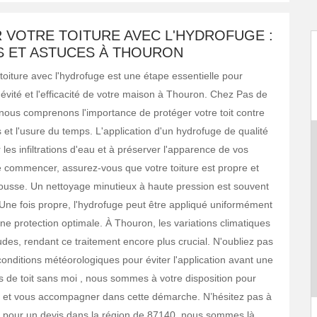
 VOTRE TOITURE AVEC L'HYDROFUGE :
S ET ASTUCES À THOURON
toiture avec l'hydrofuge est une étape essentielle pour
gévité et l'efficacité de votre maison à Thouron. Chez Pas de
, nous comprenons l'importance de protéger votre toit contre
 et l'usure du temps. L'application d'un hydrofuge de qualité
 les infiltrations d'eau et à préserver l'apparence de vos
de commencer, assurez-vous que votre toiture est propre et
usse. Un nettoyage minutieux à haute pression est souvent
e fois propre, l'hydrofuge peut être appliqué uniformément
ne protection optimale. À Thouron, les variations climatiques
udes, rendant ce traitement encore plus crucial. N'oubliez pas
 conditions météorologiques pour éviter l'application avant une
s de toit sans moi , nous sommes à votre disposition pour
r et vous accompagner dans cette démarche. N’hésitez pas à
 pour un devis dans la région de 87140, nous sommes là