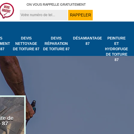
ON VOUS RAPPELLE GRATUITEMENT
IS
DEVIS
DEVIS
DÉSAMIANTAGE
PEINTURE
MENT
NETTOYAGE
RÉPARATION
87
ET
 87
DE TOITURE 87
DE TOITURE 87
HYDROFUGE
DE TOITURE
87
ite de
Bâchage de toiture
Urgence fuit
e 87
87
toiture 87