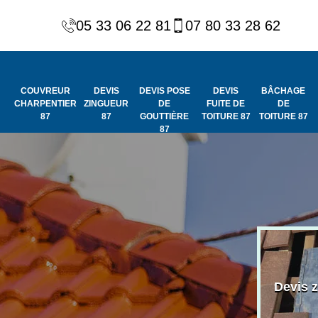
05 33 06 22 81
07 80 33 28 62
COUVREUR
DEVIS
DEVIS POSE
DEVIS
BÂCHAGE
CHARPENTIER
ZINGUEUR
DE
FUITE DE
DE
87
87
GOUTTIÈRE
TOITURE 87
TOITURE 87
87
Peinture et
Couvreur
ydrofuge de
Devis 
charpentier 87
toiture 87