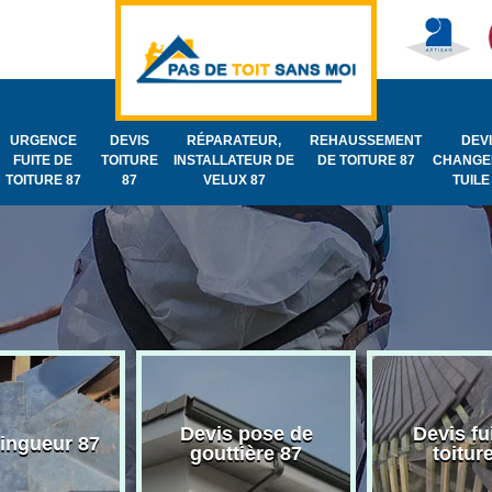
URGENCE
DEVIS
RÉPARATEUR,
REHAUSSEMENT
DEV
FUITE DE
TOITURE
INSTALLATEUR DE
DE TOITURE 87
CHANGE
TOITURE 87
87
VELUX 87
TUILE
Devis pose de
Devis fu
zingueur 87
gouttière 87
toitur