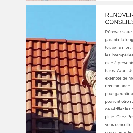
RÉNOVER
CONSEIL
Rénover votre 
garantir la lon
toit sans moi 
les intempéries
aide à prévenir
tuiles. Avant 
exempte de mo
recommandé. Un
pour garantir u
peuvent être r
de vérifier les
pluie. Chez Pa
vous conseille
nous contacter