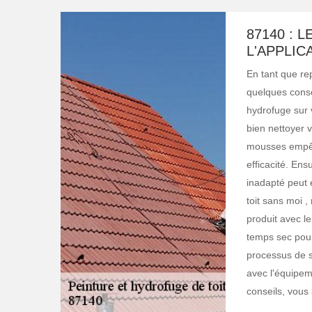
87140 : 
L'APPLIC
En tant que rep
quelques consei
hydrofuge sur v
bien nettoyer v
mousses empêc
efficacité. Ens
inadapté peut 
toit sans moi 
produit avec le
temps sec pour
processus de sé
avec l'équipem
conseils, vous 