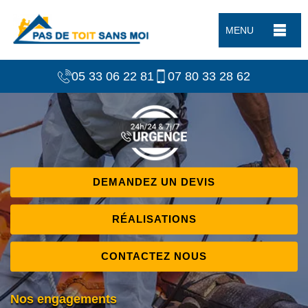
MENU
05 33 06 22 81
07 80 33 28 62
DEMANDEZ UN DEVIS
RÉALISATIONS
CONTACTEZ NOUS
Nos engagements