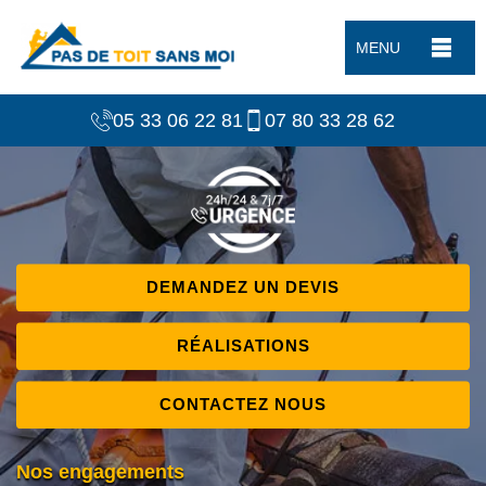
MENU
05 33 06 22 81
07 80 33 28 62
DEMANDEZ UN DEVIS
RÉALISATIONS
CONTACTEZ NOUS
Nos engagements