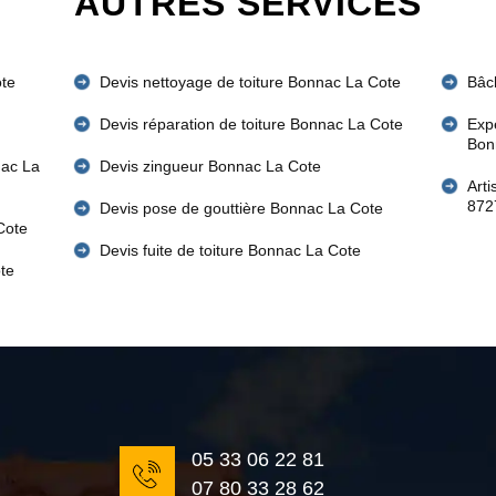
AUTRES SERVICES
ote
Devis nettoyage de toiture Bonnac La Cote
Bâc
Devis réparation de toiture Bonnac La Cote
Expe
Bon
nac La
Devis zingueur Bonnac La Cote
Art
872
Devis pose de gouttière Bonnac La Cote
Cote
Devis fuite de toiture Bonnac La Cote
te
05 33 06 22 81
07 80 33 28 62