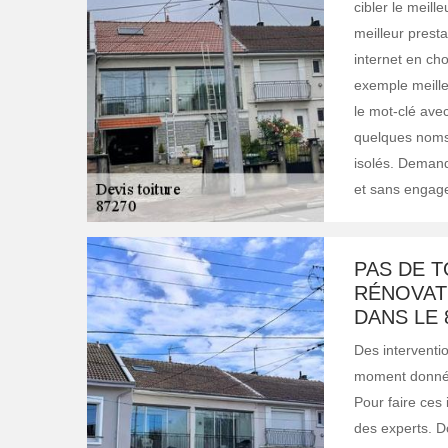
cibler le meill
meilleur presta
internet en ch
exemple meille
le mot-clé avec
quelques noms.
isolés. Demande
et sans engag
PAS DE T
RÉNOVATI
DANS LE 
Des interventio
moment donné, 
Pour faire ces 
des experts. D