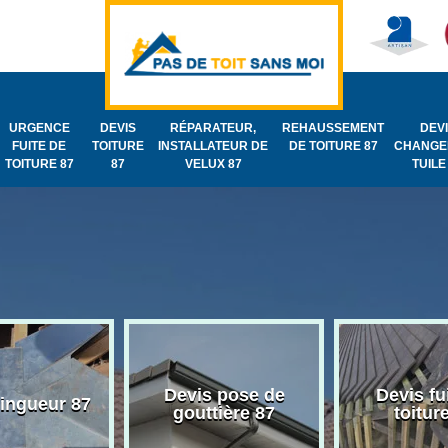
URGENCE
DEVIS
RÉPARATEUR,
REHAUSSEMENT
DEV
FUITE DE
TOITURE
INSTALLATEUR DE
DE TOITURE 87
CHANGE
TOITURE 87
87
VELUX 87
TUILE
Devis pose de
Devis fu
zingueur 87
gouttière 87
toitur