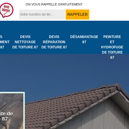
ON VOUS RAPPELLE GRATUITEMENT
IS
DEVIS
DEVIS
DÉSAMIANTAGE
PEINTURE
MENT
NETTOYAGE
RÉPARATION
87
ET
 87
DE TOITURE 87
DE TOITURE 87
HYDROFUGE
DE TOITURE
87
ite de
Bâchage de toiture
Urgence fuit
e 87
87
toiture 87