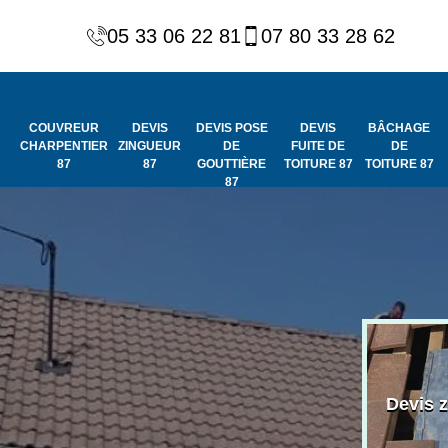
05 33 06 22 81
07 80 33 28 62
COUVREUR
DEVIS
DEVIS POSE
DEVIS
BÂCHAGE
CHARPENTIER
ZINGUEUR
DE
FUITE DE
DE
87
87
GOUTTIÈRE
TOITURE 87
TOITURE 87
87
Peinture et
Couvreur
ydrofuge de
Devis 
charpentier 87
toiture 87