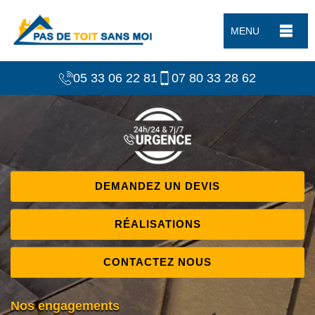
MENU
05 33 06 22 81
07 80 33 28 62
DEMANDEZ UN DEVIS
RÉALISATIONS
CONTACTEZ NOUS
Nos engagements