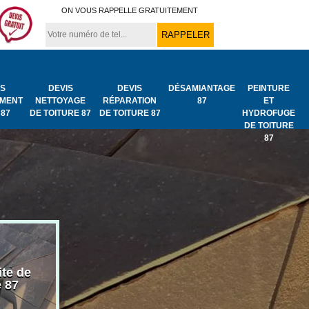
ON VOUS RAPPELLE GRATUITEMENT
IS
DEVIS
DEVIS
DÉSAMIANTAGE
PEINTURE
MENT
NETTOYAGE
RÉPARATION
87
ET
 87
DE TOITURE 87
DE TOITURE 87
HYDROFUGE
DE TOITURE
87
ite de
Bâchage de toiture
Urgence fuit
e 87
87
toiture 87