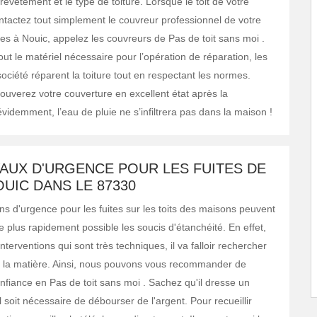
revêtement et le type de toiture. Lorsque le toit de votre
ontactez tout simplement le couvreur professionnel de votre
êtes à Nouic, appelez les couvreurs de Pas de toit sans moi .
ut le matériel nécessaire pour l’opération de réparation, les
société réparent la toiture tout en respectant les normes.
rouverez votre couverture en excellent état après la
évidemment, l’eau de pluie ne s’infiltrera pas dans la maison !
AUX D'URGENCE POUR LES FUITES DE
OUIC DANS LE 87330
ns d'urgence pour les fuites sur les toits des maisons peuvent
le plus rapidement possible les soucis d'étanchéité. En effet,
interventions qui sont très techniques, il va falloir rechercher
 la matière. Ainsi, nous pouvons vous recommander de
onfiance en Pas de toit sans moi . Sachez qu'il dresse un
l soit nécessaire de débourser de l'argent. Pour recueillir