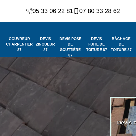
05 33 06 22 81
07 80 33 28 62
COUVREUR
DEVIS
DEVIS POSE
DEVIS
BÂCHAGE
CHARPENTIER
ZINGUEUR
DE
FUITE DE
DE
87
87
GOUTTIÈRE
TOITURE 87
TOITURE 87
87
Peinture et
Couvreur
ydrofuge de
Devis 
charpentier 87
toiture 87