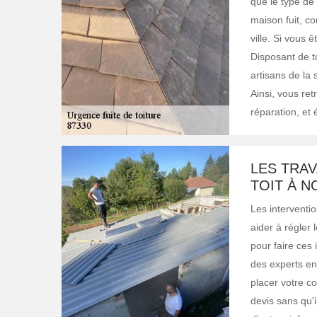
que le type de 
maison fuit, c
ville. Si vous 
Disposant de to
artisans de la 
Ainsi, vous ret
réparation, et 
LES TRAV
TOIT À N
Les interventio
aider à régler 
pour faire ces 
des experts en
placer votre c
devis sans qu'i