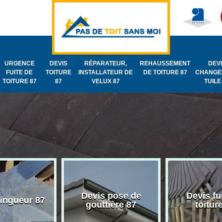
URGENCE
DEVIS
RÉPARATEUR,
REHAUSSEMENT
DEV
FUITE DE
TOITURE
INSTALLATEUR DE
DE TOITURE 87
CHANGE
TOITURE 87
87
VELUX 87
TUILE
Devis pose de
Devis fu
zingueur 87
gouttière 87
toitur