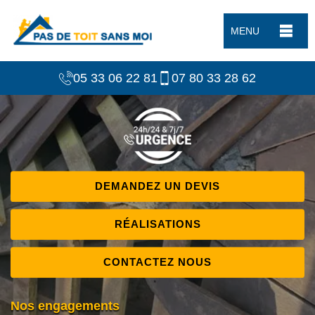
MENU
05 33 06 22 81
07 80 33 28 62
DEMANDEZ UN DEVIS
RÉALISATIONS
CONTACTEZ NOUS
Nos engagements