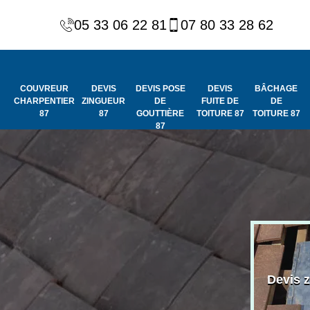
05 33 06 22 81
07 80 33 28 62
COUVREUR
DEVIS
DEVIS POSE
DEVIS
BÂCHAGE
CHARPENTIER
ZINGUEUR
DE
FUITE DE
DE
87
87
GOUTTIÈRE
TOITURE 87
TOITURE 87
87
Peinture et
Couvreur
ydrofuge de
Devis 
charpentier 87
toiture 87