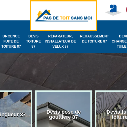
URGENCE
DEVIS
RÉPARATEUR,
REHAUSSEMENT
DEV
FUITE DE
TOITURE
INSTALLATEUR DE
DE TOITURE 87
CHANGE
TOITURE 87
87
VELUX 87
TUILE
Devis pose de
Devis fu
zingueur 87
gouttière 87
toitur