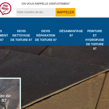
ON VOUS RAPPELLE GRATUITEMENT
IS
DEVIS
DEVIS
DÉSAMIANTAGE
PEINTURE
MENT
NETTOYAGE
RÉPARATION
87
ET
 87
DE TOITURE 87
DE TOITURE 87
HYDROFUGE
DE TOITURE
87
ite de
Bâchage de toiture
Urgence fuit
e 87
87
toiture 87