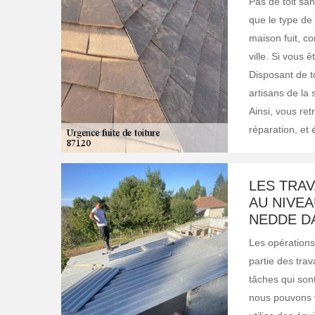
Pas de toit san
que le type de 
maison fuit, c
ville. Si vous 
Disposant de to
artisans de la 
Ainsi, vous ret
réparation, et 
LES TRAV
AU NIVEA
NEDDE DA
Les opérations
partie des trav
tâches qui sont
nous pouvons v