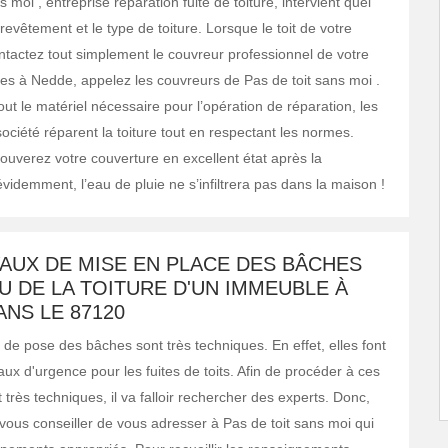
s moi , entreprise réparation fuite de toiture, intervient quel
revêtement et le type de toiture. Lorsque le toit de votre
ontactez tout simplement le couvreur professionnel de votre
êtes à Nedde, appelez les couvreurs de Pas de toit sans moi .
ut le matériel nécessaire pour l’opération de réparation, les
société réparent la toiture tout en respectant les normes.
rouverez votre couverture en excellent état après la
évidemment, l’eau de pluie ne s’infiltrera pas dans la maison !
AUX DE MISE EN PLACE DES BÂCHES
U DE LA TOITURE D'UN IMMEUBLE À
NS LE 87120
 de pose des bâches sont très techniques. En effet, elles font
aux d'urgence pour les fuites de toits. Afin de procéder à ces
 très techniques, il va falloir rechercher des experts. Donc,
ous conseiller de vous adresser à Pas de toit sans moi qui