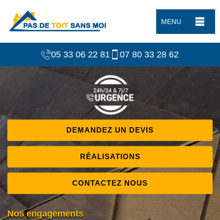
MENU
05 33 06 22 81
07 80 33 28 62
DEMANDEZ UN DEVIS
RÉALISATIONS
CONTACTEZ NOUS
Nos engagements