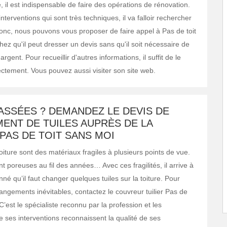
il est indispensable de faire des opérations de rénovation.
interventions qui sont très techniques, il va falloir rechercher
onc, nous pouvons vous proposer de faire appel à Pas de toit
ez qu'il peut dresser un devis sans qu'il soit nécessaire de
rgent. Pour recueillir d'autres informations, il suffit de le
ectement. Vous pouvez aussi visiter son site web.
ASSÉES ? DEMANDEZ LE DEVIS DE
ENT DE TUILES AUPRÈS DE LA
PAS DE TOIT SANS MOI
toiture sont des matériaux fragiles à plusieurs points de vue.
t poreuses au fil des années… Avec ces fragilités, il arrive à
é qu’il faut changer quelques tuiles sur la toiture. Pour
angements inévitables, contactez le couvreur tuilier Pas de
 C’est le spécialiste reconnu par la profession et les
e ses interventions reconnaissent la qualité de ses