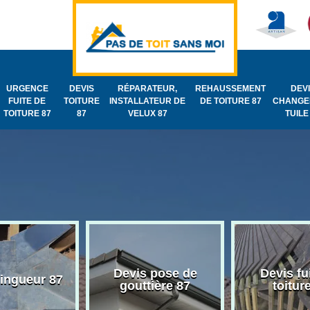
URGENCE
DEVIS
RÉPARATEUR,
REHAUSSEMENT
DEV
FUITE DE
TOITURE
INSTALLATEUR DE
DE TOITURE 87
CHANGE
TOITURE 87
87
VELUX 87
TUILE
Devis pose de
Devis fu
zingueur 87
gouttière 87
toitur