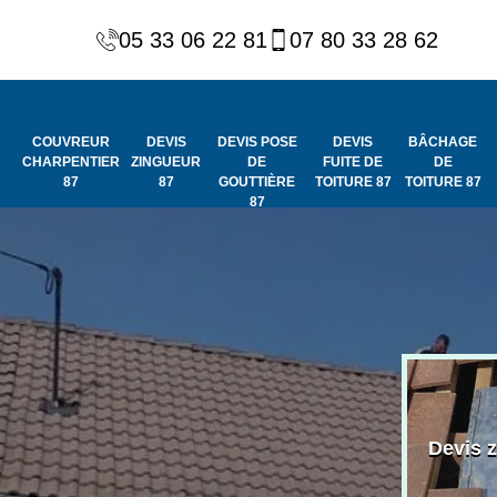
05 33 06 22 81
07 80 33 28 62
COUVREUR
DEVIS
DEVIS POSE
DEVIS
BÂCHAGE
CHARPENTIER
ZINGUEUR
DE
FUITE DE
DE
87
87
GOUTTIÈRE
TOITURE 87
TOITURE 87
87
Peinture et
Couvreur
ydrofuge de
Devis 
charpentier 87
toiture 87