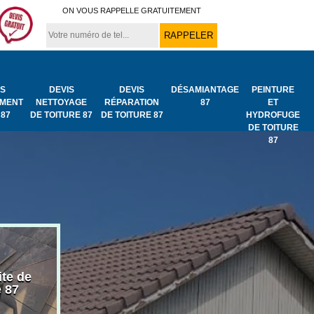
ON VOUS RAPPELLE GRATUITEMENT
IS
DEVIS
DEVIS
DÉSAMIANTAGE
PEINTURE
MENT
NETTOYAGE
RÉPARATION
87
ET
 87
DE TOITURE 87
DE TOITURE 87
HYDROFUGE
DE TOITURE
87
ite de
Bâchage de toiture
Urgence fuit
e 87
87
toiture 87