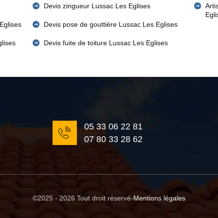
Devis zingueur Lussac Les Eglises
Art
Egl
Eglises
Devis pose de gouttière Lussac Les Eglises
lises
Devis fuite de toiture Lussac Les Eglises
05 33 06 22 81
07 80 33 28 62
©2025 - 2026 Tout droit réservé
-
Mentions légales