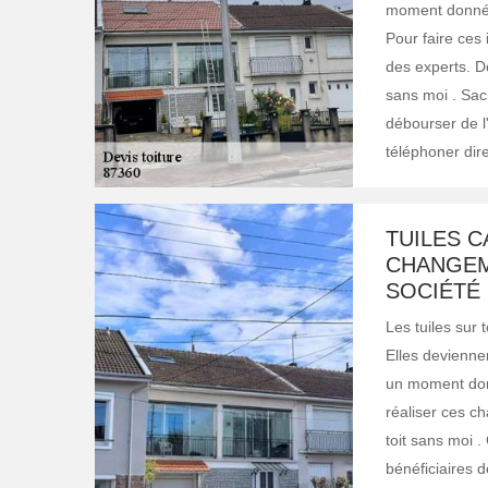
moment donné, 
Pour faire ces 
des experts. D
sans moi . Sach
débourser de l'a
téléphoner dir
TUILES C
CHANGEM
SOCIÉTÉ 
Les tuiles sur 
Elles deviennen
un moment donn
réaliser ces ch
toit sans moi .
bénéficiaires d