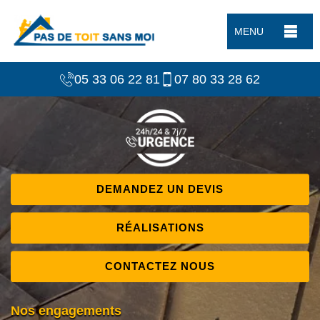
MENU
05 33 06 22 81
07 80 33 28 62
DEMANDEZ UN DEVIS
RÉALISATIONS
CONTACTEZ NOUS
Nos engagements