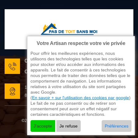
Votre Artisan respecte votre vie privée
Pour offrir les meilleures expériences, nous
utilisons des technologies telles que les cookies
05 33 06 22 81
pour stocker et/ou accéder aux informations des
appareils. Le fait de consentir à ces technologies
07 80 33 28 62
nous permettra de traiter des données telles que le
comportement de navigation. Les informations
relatives à votre utilisation du site sont partagées
176 avenue de Limoges
avec Google.
87270 Couzeix
(
En savoir + sur l'utilisation des cookies par google
)
Le fait de ne pas consentir ou de retirer son
consentement peut avoir un effet négatif sur
certaines caractéristiques et fonctions.
©2025 - 2026 Tout droit réservé
Mentions légales
J'accepte
Je refuse
Préférences