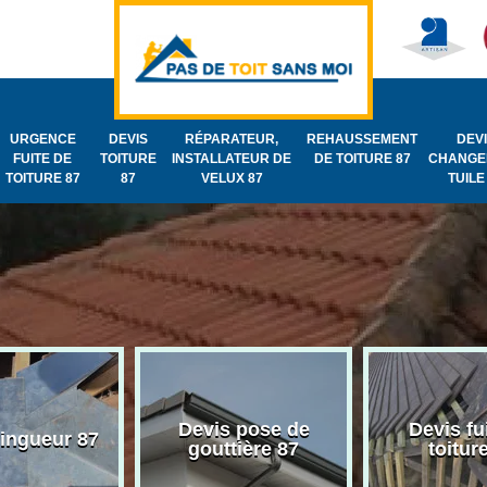
URGENCE
DEVIS
RÉPARATEUR,
REHAUSSEMENT
DEV
FUITE DE
TOITURE
INSTALLATEUR DE
DE TOITURE 87
CHANGE
TOITURE 87
87
VELUX 87
TUILE
Devis pose de
Devis fu
zingueur 87
gouttière 87
toitur