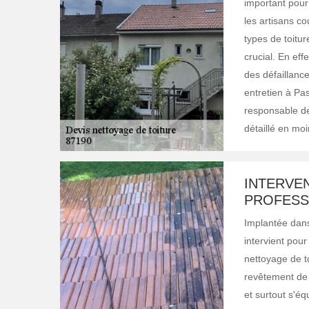
important pour 
les artisans co
types de toitur
crucial. En eff
des défaillanc
entretien à Pa
responsable des
détaillé en moi
INTERVEN
PROFESS
Implantée dans
intervient pour
nettoyage de t
revêtement de t
et surtout s'éq