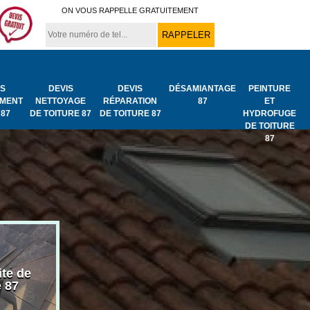
ON VOUS RAPPELLE GRATUITEMENT
IS
DEVIS
DEVIS
DÉSAMIANTAGE
PEINTURE
MENT
NETTOYAGE
RÉPARATION
87
ET
 87
DE TOITURE 87
DE TOITURE 87
HYDROFUGE
DE TOITURE
87
ite de
Bâchage de toiture
Urgence fuit
e 87
87
toiture 87