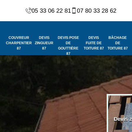
05 33 06 22 81
07 80 33 28 62
COUVREUR
DEVIS
DEVIS POSE
DEVIS
BÂCHAGE
CHARPENTIER
ZINGUEUR
DE
FUITE DE
DE
87
87
GOUTTIÈRE
TOITURE 87
TOITURE 87
87
Peinture et
Couvreur
ydrofuge de
Devis 
charpentier 87
toiture 87