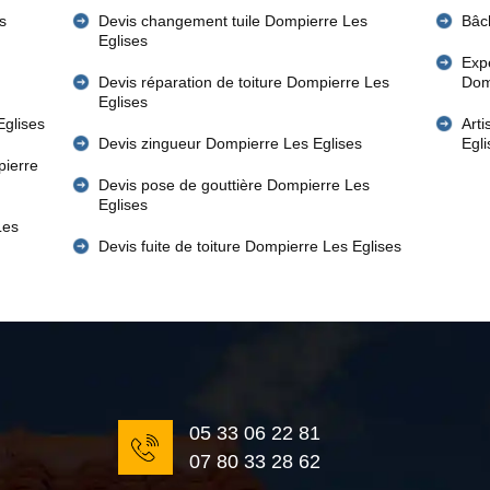
s
Devis changement tuile Dompierre Les
Bâc
Eglises
Expe
Devis réparation de toiture Dompierre Les
Dom
Eglises
Eglises
Art
Devis zingueur Dompierre Les Eglises
Egl
pierre
Devis pose de gouttière Dompierre Les
Eglises
Les
Devis fuite de toiture Dompierre Les Eglises
05 33 06 22 81
07 80 33 28 62