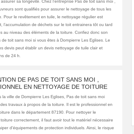
assurer sa longévité. Chez l’entreprise Pas de toit sans moi ,
uvreurs sont qualifiés pour assurer le nettoyage de tous les
e. Pour le revêtement en tuile, le nettoyage régulier est
et, l’accumulation de déchets sur le toit entrainera tôt ou tard
es au niveau des éléments de la toiture. Confiez donc son
s de toit sans moi si vous êtes à Dompierre Les Eglises. Le
 devis peut établir un devis nettoyage de tuile clair et
ns de 24 h.
TION DE PAS DE TOIT SANS MOI ,
IONNEL EN NETTOYAGE DE TOITURE
 la ville de Dompierre Les Eglises, Pas de toit sans moi
 des travaux à propos de la toiture. Il est le professionnel en
oiture dans le département 87190. Pour nettoyer le
oiture correctement, il faut avoir tout le matériel nécessaire
uiper d'équipements de protection individuels. Ainsi, le risque