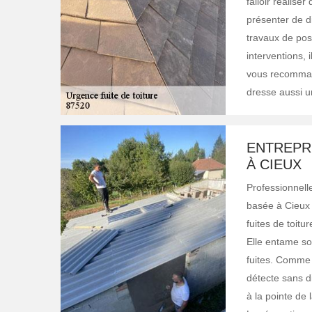
falloir réalise
présenter de d
travaux de pos
interventions,
vous recommand
dresse aussi un
ENTREPRI
À CIEUX
Professionnelle
basée à Cieux 
fuites de toitur
Elle entame son
fuites. Comme 
détecte sans di
à la pointe de