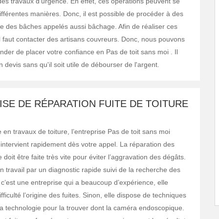
r des travaux d'urgence. En effet, ces opérations peuvent se
ifférentes manières. Donc, il est possible de procéder à des
e des bâches appelés aussi bâchage. Afin de réaliser ces
 il faut contacter des artisans couvreurs. Donc, nous pouvons
er de placer votre confiance en Pas de toit sans moi . Il
 devis sans qu'il soit utile de débourser de l'argent.
SE DE RÉPARATION FUITE DE TOITURE
 en travaux de toiture, l’entreprise Pas de toit sans moi
intervient rapidement dès votre appel. La réparation des
e doit être faite très vite pour éviter l’aggravation des dégâts.
 travail par un diagnostic rapide suivi de la recherche des
c’est une entreprise qui a beaucoup d’expérience, elle
fficulté l’origine des fuites. Sinon, elle dispose de techniques
 la technologie pour la trouver dont la caméra endoscopique.