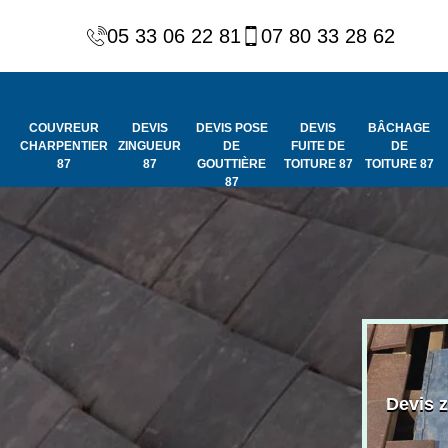
05 33 06 22 81
07 80 33 28 62
COUVREUR
DEVIS
DEVIS POSE
DEVIS
BÂCHAGE
CHARPENTIER
ZINGUEUR
DE
FUITE DE
DE
87
87
GOUTTIÈRE
TOITURE 87
TOITURE 87
87
Peinture et
Couvreur
ydrofuge de
Devis 
charpentier 87
toiture 87