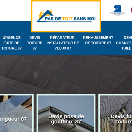
URGENCE
DEVIS
RÉPARATEUR,
REHAUSSEMENT
DEV
FUITE DE
TOITURE
INSTALLATEUR DE
DE TOITURE 87
CHANGE
TOITURE 87
87
VELUX 87
TUILE
Devis pose de
Devis fu
zingueur 87
gouttière 87
toitur