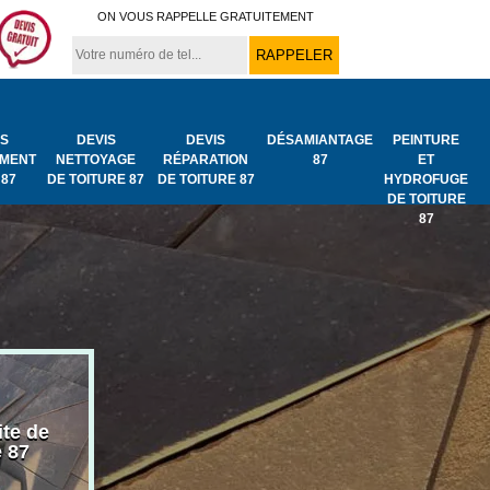
ON VOUS RAPPELLE GRATUITEMENT
IS
DEVIS
DEVIS
DÉSAMIANTAGE
PEINTURE
MENT
NETTOYAGE
RÉPARATION
87
ET
 87
DE TOITURE 87
DE TOITURE 87
HYDROFUGE
DE TOITURE
87
ite de
Bâchage de toiture
Urgence fuit
e 87
87
toiture 87