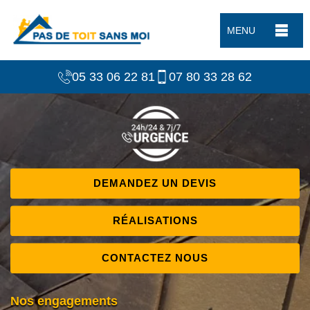
MENU
05 33 06 22 81
07 80 33 28 62
DEMANDEZ UN DEVIS
RÉALISATIONS
CONTACTEZ NOUS
Nos engagements