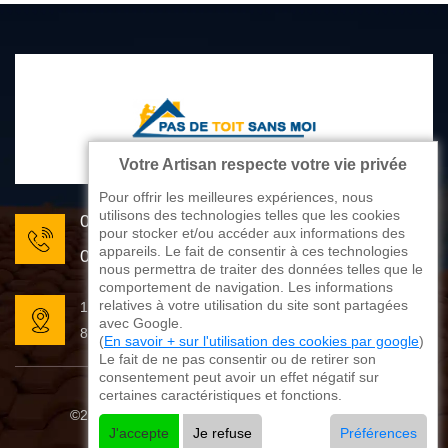
Votre Artisan respecte votre vie privée
Pour offrir les meilleures expériences, nous
utilisons des technologies telles que les cookies
05 33 06 22 81
pour stocker et/ou accéder aux informations des
appareils. Le fait de consentir à ces technologies
07 80 33 28 62
nous permettra de traiter des données telles que le
comportement de navigation. Les informations
relatives à votre utilisation du site sont partagées
176 avenue de Limoges
avec Google.
87270 Couzeix
(
En savoir + sur l'utilisation des cookies par google
)
Le fait de ne pas consentir ou de retirer son
consentement peut avoir un effet négatif sur
certaines caractéristiques et fonctions.
©2025 - 2026 Tout droit réservé
Mentions légales
J'accepte
Je refuse
Préférences