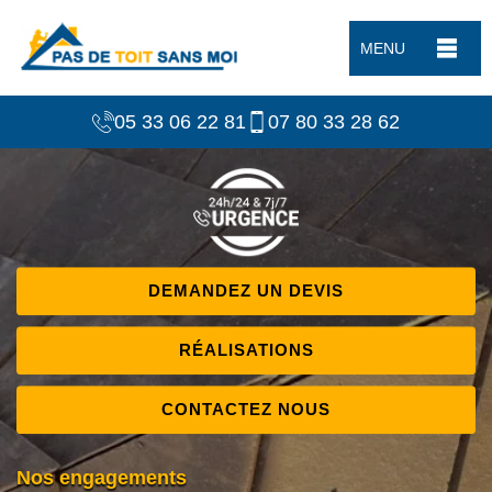
MENU
05 33 06 22 81
07 80 33 28 62
DEMANDEZ UN DEVIS
RÉALISATIONS
CONTACTEZ NOUS
Nos engagements